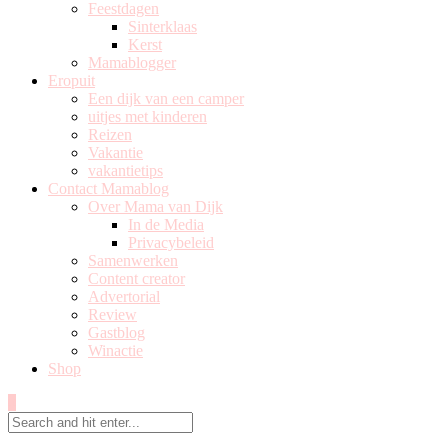
Feestdagen
Sinterklaas
Kerst
Mamablogger
Eropuit
Een dijk van een camper
uitjes met kinderen
Reizen
Vakantie
vakantietips
Contact Mamablog
Over Mama van Dijk
In de Media
Privacybeleid
Samenwerken
Content creator
Advertorial
Review
Gastblog
Winactie
Shop
0