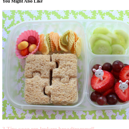
You Might Also Like
3 Tips voor een leukere broodtrommel!