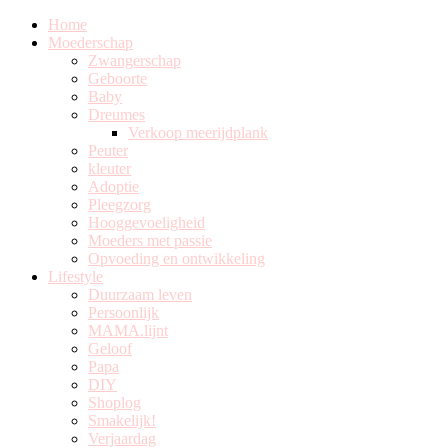
Home
Moederschap
Zwangerschap
Geboorte
Baby
Dreumes
Verkoop meerijdplank
Peuter
kleuter
Adoptie
Pleegzorg
Hooggevoeligheid
Moeders met passie
Opvoeding en ontwikkeling
Lifestyle
Duurzaam leven
Persoonlijk
MAMA.lijnt
Geloof
Papa
DIY
Shoplog
Smakelijk!
Verjaardag