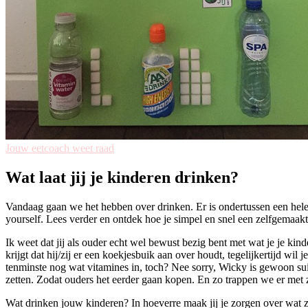
Jouw eetcoach weet raad
Wat laat jij je kinderen drinken?
Vandaag gaan we het hebben over drinken. Er is ondertussen een hele
yourself. Lees verder en ontdek hoe je simpel en snel een zelfgemaakt
Ik weet dat jij als ouder echt wel bewust bezig bent met wat je je kinde
krijgt dat hij/zij er een koekjesbuik aan over houdt, tegelijkertijd wil
tenminste nog wat vitamines in, toch? Nee sorry, Wicky is gewoon sui
zetten. Zodat ouders het eerder gaan kopen. En zo trappen we er met z
Wat drinken jouw kinderen? In hoeverre maak jij je zorgen over wat ze