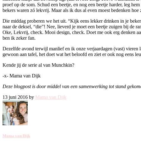
proef op de som. Schud een beetje, en nog een beetje harder, leg hem 
bekers waren zó lekvrij. Maar als ik dus al even moest bedenken hoe 
Die middag proberen we het uit. “Kijk eens lekker drinken in je beker
naar de deksel, “die”! Nee, lieverd je moet een beetje zuigen bij de ra
Oke, Lekvrij, check. Mooi design, check. Doet me ook erg denken aan
ben ik zeker fan.
Dezelfde avond terwijl manlief en ik onze verjaardagen (vast) vieren
gewoon aan tafel, het doet wat het beloofd en ziet er ook nog eens le
Kende jij de serie al van Munchkin?
-x- Mama van Dijk
Deze blogpost is door middel van een samenwerking tot stand gekom
13 juni 2016 by
Mama van Dijk
Mama van Dijk