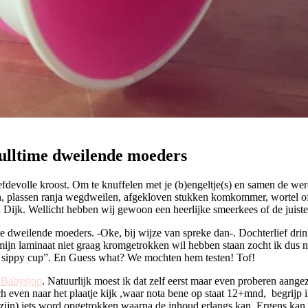
ulltime dweilende moeders
liefdevolle kroost. Om te knuffelen met je (b)engeltje(s) en samen de 
pen, plassen ranja wegdweilen, afgekloven stukken komkommer, wortel of
ijk. Wellicht hebben wij gewoon een heerlijke smeerkees of de juiste 
 dweilende moeders. -Oke, bij wijze van spreke dan-. Dochterlief drin
k mijn laminaat niet graag kromgetrokken wil hebben staan zocht ik dus 
 sippy cup”. En Guess what? We mochten hem testen! Tof!
 Babysjop
. Natuurlijk moest ik dat zelf eerst maar even proberen aangez
 even naar het plaatje kijk ,waar nota bene op staat 12+mnd, begrijp ik
 zijn) iets word opgetrokken waarna de inhoud erlangs kan. Ergens kan 