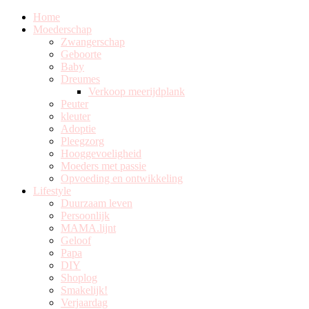
Home
Moederschap
Zwangerschap
Geboorte
Baby
Dreumes
Verkoop meerijdplank
Peuter
kleuter
Adoptie
Pleegzorg
Hooggevoeligheid
Moeders met passie
Opvoeding en ontwikkeling
Lifestyle
Duurzaam leven
Persoonlijk
MAMA.lijnt
Geloof
Papa
DIY
Shoplog
Smakelijk!
Verjaardag