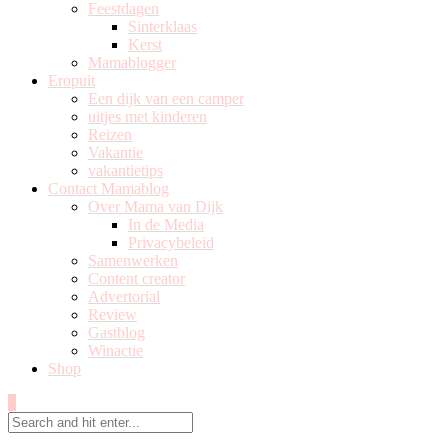
Feestdagen
Sinterklaas
Kerst
Mamablogger
Eropuit
Een dijk van een camper
uitjes met kinderen
Reizen
Vakantie
vakantietips
Contact Mamablog
Over Mama van Dijk
In de Media
Privacybeleid
Samenwerken
Content creator
Advertorial
Review
Gastblog
Winactie
Shop
0