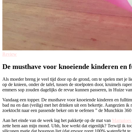
Review
De musthave voor knoeiende kinderen en f
Als moeder breng je veel tijd door op de grond, om te spelen met je 
op de knieen, onder de tafel, tussen de stoelpoten door, kruimels ra
emmers sop zouden dagelijks de revue kunnen passeren, in Huize van D
Vandaag een topper. De musthave voor knoeiende kinderen en fulltime
bad nu en dan (veilig) met het drinken uit een bekertje. Aangezien i
zoektocht naar een passende beker om te oefenen ” de Munchkin 360
Aan het einde van de week lag het pakketje op de mat van
Mamaloes
zette hem aan mijn mond. Uhh, hoe werkt dat eigenlijk? Terwijl ik toch
siliconen matje dat bovenop ligt (dat ervoor zorgt 100% waterdicht te