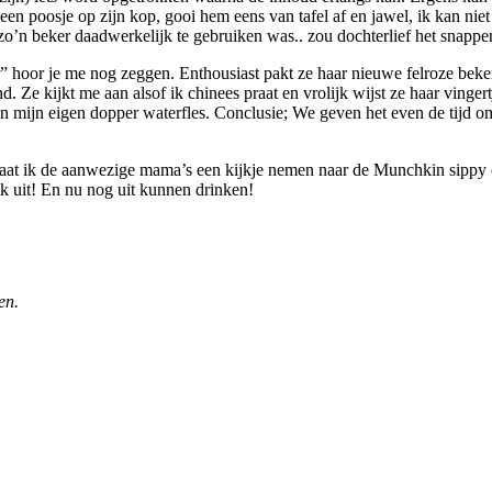
een poosje op zijn kop, gooi hem eens van tafel af en jawel, ik kan ni
zo’n beker daadwerkelijk te gebruiken was.. zou dochterlief het snappe
” hoor je me nog zeggen. Enthousiast pakt ze haar nieuwe felroze beker
nd. Ze kijkt me aan alsof ik chinees praat en vrolijk wijst ze haar vinge
 mijn eigen dopper waterfles. Conclusie; We geven het even de tijd o
 laat ik de aanwezige mama’s een kijkje nemen naar de Munchkin sippy c
uk uit! En nu nog uit kunnen drinken!
en.