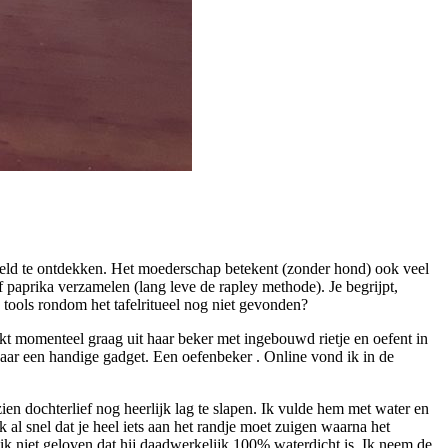
wereld te ontdekken. Het moederschap betekent (zonder hond) ook veel
 paprika verzamelen (lang leve de rapley methode). Je begrijpt,
tools rondom het tafelritueel nog niet gevonden?
kt momenteel graag uit haar beker met ingebouwd rietje en oefent in
naar een handige gadget. Een oefenbeker . Online vond ik in de
ien dochterlief nog heerlijk lag te slapen. Ik vulde hem met water en
 al snel dat je heel iets aan het randje moet zuigen waarna het
ik niet geloven dat hij daadwerkelijk 100% waterdicht is. Ik neem de