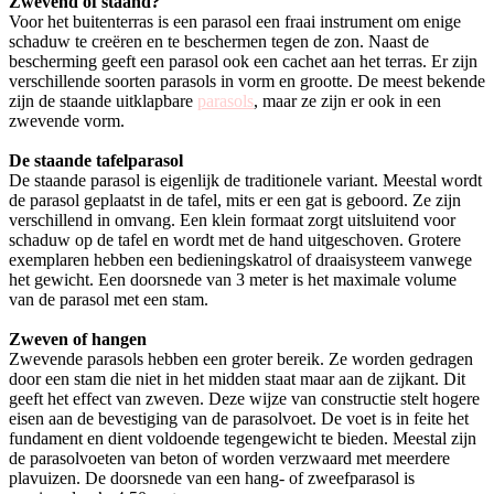
Zwevend of staand?
Voor het buitenterras is een parasol een fraai instrument om enige
schaduw te creëren en te beschermen tegen de zon. Naast de
bescherming geeft een parasol ook een cachet aan het terras. Er zijn
verschillende soorten parasols in vorm en grootte. De meest bekende
zijn de staande uitklapbare
parasols
, maar ze zijn er ook in een
zwevende vorm.
De staande tafelparasol
De staande parasol is eigenlijk de traditionele variant. Meestal wordt
de parasol geplaatst in de tafel, mits er een gat is geboord. Ze zijn
verschillend in omvang. Een klein formaat zorgt uitsluitend voor
schaduw op de tafel en wordt met de hand uitgeschoven. Grotere
exemplaren hebben een bedieningskatrol of draaisysteem vanwege
het gewicht. Een doorsnede van 3 meter is het maximale volume
van de parasol met een stam.
Zweven of hangen
Zwevende parasols hebben een groter bereik. Ze worden gedragen
door een stam die niet in het midden staat maar aan de zijkant. Dit
geeft het effect van zweven. Deze wijze van constructie stelt hogere
eisen aan de bevestiging van de parasolvoet. De voet is in feite het
fundament en dient voldoende tegengewicht te bieden. Meestal zijn
de parasolvoeten van beton of worden verzwaard met meerdere
plavuizen. De doorsnede van een hang- of zweefparasol is