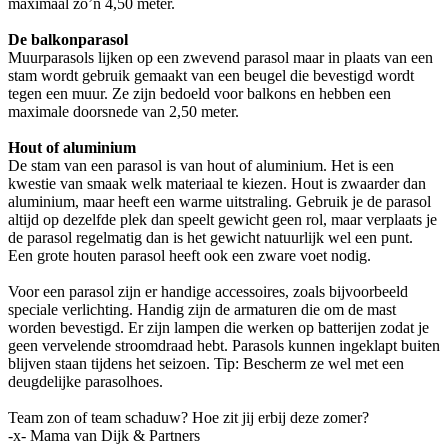
maximaal zo’n 4,50 meter.
De balkonparasol
Muurparasols lijken op een zwevend parasol maar in plaats van een
stam wordt gebruik gemaakt van een beugel die bevestigd wordt
tegen een muur. Ze zijn bedoeld voor balkons en hebben een
maximale doorsnede van 2,50 meter.
Hout of aluminium
De stam van een parasol is van hout of aluminium. Het is een
kwestie van smaak welk materiaal te kiezen. Hout is zwaarder dan
aluminium, maar heeft een warme uitstraling. Gebruik je de parasol
altijd op dezelfde plek dan speelt gewicht geen rol, maar verplaats je
de parasol regelmatig dan is het gewicht natuurlijk wel een punt.
Een grote houten parasol heeft ook een zware voet nodig.
Voor een parasol zijn er handige accessoires, zoals bijvoorbeeld
speciale verlichting. Handig zijn de armaturen die om de mast
worden bevestigd. Er zijn lampen die werken op batterijen zodat je
geen vervelende stroomdraad hebt. Parasols kunnen ingeklapt buiten
blijven staan tijdens het seizoen. Tip: Bescherm ze wel met een
deugdelijke parasolhoes.
Team zon of team schaduw? Hoe zit jij erbij deze zomer?
-x- Mama van Dijk & Partners