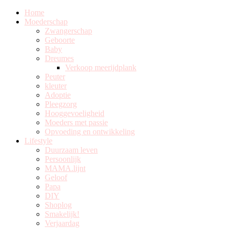
Home
Moederschap
Zwangerschap
Geboorte
Baby
Dreumes
Verkoop meerijdplank
Peuter
kleuter
Adoptie
Pleegzorg
Hooggevoeligheid
Moeders met passie
Opvoeding en ontwikkeling
Lifestyle
Duurzaam leven
Persoonlijk
MAMA.lijnt
Geloof
Papa
DIY
Shoplog
Smakelijk!
Verjaardag