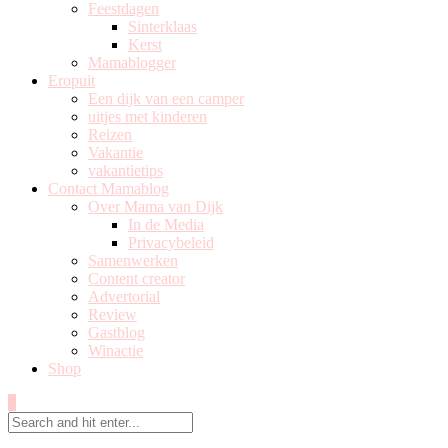
Feestdagen
Sinterklaas
Kerst
Mamablogger
Eropuit
Een dijk van een camper
uitjes met kinderen
Reizen
Vakantie
vakantietips
Contact Mamablog
Over Mama van Dijk
In de Media
Privacybeleid
Samenwerken
Content creator
Advertorial
Review
Gastblog
Winactie
Shop
0