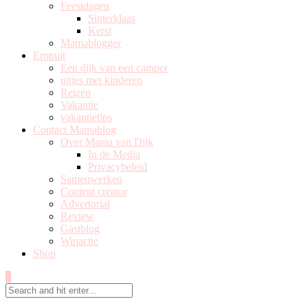
Feestdagen
Sinterklaas
Kerst
Mamablogger
Eropuit
Een dijk van een camper
uitjes met kinderen
Reizen
Vakantie
vakantietips
Contact Mamablog
Over Mama van Dijk
In de Media
Privacybeleid
Samenwerken
Content creator
Advertorial
Review
Gastblog
Winactie
Shop
0