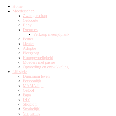
Home
Moederschap
Zwangerschap
Geboorte
Baby
Dreumes
Verkoop meerijdplank
Peuter
kleuter
Adoptie
Pleegzorg
Hooggevoeligheid
Moeders met passie
Opvoeding en ontwikkeling
Lifestyle
Duurzaam leven
Persoonlijk
MAMA.lijnt
Geloof
Papa
DIY
Shoplog
Smakelijk!
Verjaardag