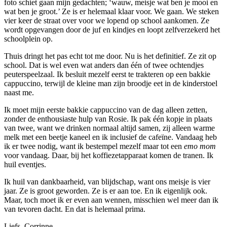
foto schiet gaan mijn gedachten; ‘wauw, meisje wat ben je mooi en
wat ben je groot.’ Ze is er helemaal klaar voor. We gaan. We steken
vier keer de straat over voor we lopend op school aankomen. Ze
wordt opgevangen door de juf en kindjes en loopt zelfverzekerd het
schoolplein op.
Thuis dringt het pas echt tot me door. Nu is het definitief. Ze zit op
school. Dat is wel even wat anders dan één of twee ochtendjes
peuterspeelzaal. Ik besluit mezelf eerst te trakteren op een bakkie
cappuccino, terwijl de kleine man zijn broodje eet in de kinderstoel
naast me.
Ik moet mijn eerste bakkie cappuccino van de dag alleen zetten,
zonder de enthousiaste hulp van Rosie. Ik pak één kopje in plaats
van twee, want we drinken normaal altijd samen, zij alleen warme
melk met een beetje kaneel en ik inclusief de cafeïne. Vandaag heb
ik er twee nodig, want ik bestempel mezelf maar tot een
emo mom
voor vandaag. Daar, bij het koffiezetapparaat komen de tranen. Ik
huil eventjes.
Ik huil van dankbaarheid, van blijdschap, want ons meisje is vier
jaar. Ze is groot geworden. Ze is er aan toe. En ik eigenlijk ook.
Maar, toch moet ik er even aan wennen, misschien wel meer dan ik
van tevoren dacht. En dat is helemaal prima.
Liefs, Corrinne