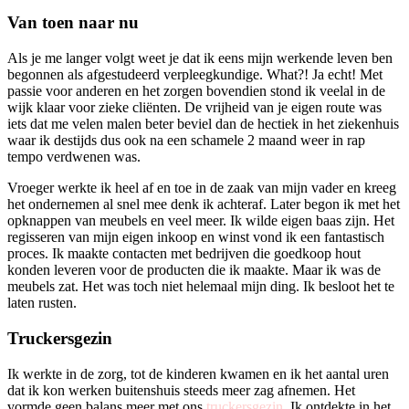
Van toen naar nu
Als je me langer volgt weet je dat ik eens mijn werkende leven ben
begonnen als afgestudeerd verpleegkundige. What?! Ja echt! Met
passie voor anderen en het zorgen bovendien stond ik veelal in de
wijk klaar voor zieke cliënten. De vrijheid van je eigen route was
iets dat me velen malen beter beviel dan de hectiek in het ziekenhuis
waar ik destijds dus ook na een schamele 2 maand weer in rap
tempo verdwenen was.
Vroeger werkte ik heel af en toe in de zaak van mijn vader en kreeg
het ondernemen al snel mee denk ik achteraf. Later begon ik met het
opknappen van meubels en veel meer. Ik wilde eigen baas zijn. Het
regisseren van mijn eigen inkoop en winst vond ik een fantastisch
proces. Ik maakte contacten met bedrijven die goedkoop hout
konden leveren voor de producten die ik maakte. Maar ik was de
meubels zat. Het was toch niet helemaal mijn ding. Ik besloot het te
laten rusten.
Truckersgezin
Ik werkte in de zorg, tot de kinderen kwamen en ik het aantal uren
dat ik kon werken buitenshuis steeds meer zag afnemen. Het
vormde geen balans meer met ons
truckersgezin
. Ik ontdekte in het