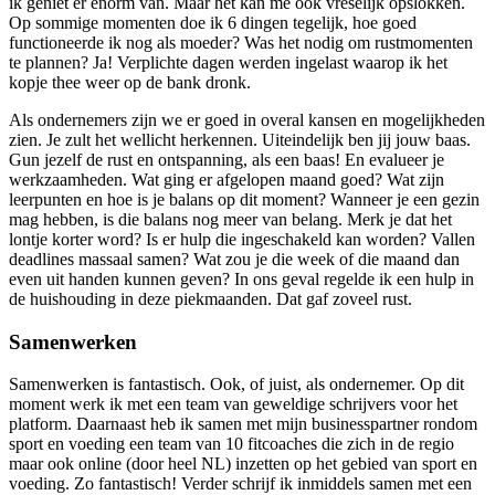
ik geniet er enorm van. Maar het kan me ook vreselijk opslokken.
Op sommige momenten doe ik 6 dingen tegelijk, hoe goed
functioneerde ik nog als moeder? Was het nodig om rustmomenten
te plannen? Ja! Verplichte dagen werden ingelast waarop ik het
kopje thee weer op de bank dronk.
Als ondernemers zijn we er goed in overal kansen en mogelijkheden
zien. Je zult het wellicht herkennen. Uiteindelijk ben jij jouw baas.
Gun jezelf de rust en ontspanning, als een baas! En evalueer je
werkzaamheden. Wat ging er afgelopen maand goed? Wat zijn
leerpunten en hoe is je balans op dit moment? Wanneer je een gezin
mag hebben, is die balans nog meer van belang. Merk je dat het
lontje korter word? Is er hulp die ingeschakeld kan worden? Vallen
deadlines massaal samen? Wat zou je die week of die maand dan
even uit handen kunnen geven? In ons geval regelde ik een hulp in
de huishouding in deze piekmaanden. Dat gaf zoveel rust.
Samenwerken
Samenwerken is fantastisch. Ook, of juist, als ondernemer. Op dit
moment werk ik met een team van geweldige schrijvers voor het
platform. Daarnaast heb ik samen met mijn businesspartner rondom
sport en voeding een team van 10 fitcoaches die zich in de regio
maar ook online (door heel NL) inzetten op het gebied van sport en
voeding. Zo fantastisch! Verder schrijf ik inmiddels samen met een