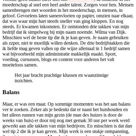
moederschap al snel een heel ander talent. Zorgen voor hen. Mensen
samenbrengen met woorden in het moederschap, in mensen, in
geloof. Gevoelens laten samenvloeien op papier, omzien naar elkaar,
dat was waar mijn hart steeds sneller van ging kloppen. En nog
steeds. Er kwamen inkomsten. Er ontstonden drie takken van mijn
bedrijf dat ik simpelweg bij mijn naam noemde. Wilma van Dijk.
Misschien wel de beste tip die ik je kan geven. Je naam gebruiken
als zzper, niet te moeilijk willen denken. De drie bedrijfstakken die
ik liefde mag geven vallen op die wijze allemaal in 1 bedrijf samen
wat bijvoorbeeld mijn administratie makkelijk maakt. Sport,
voeding, cursussen, blogs en content voor anderen het valt
moeiteloos samen.
Het jaar bracht prachtige klussen en waanzinnige
inzichten.
Balans
Maar, er was een maar. Op sommige momenten was het aan balans
ver te zoeken. Zeker als je bedenkt dat er naast het huishouden en
het alleen runnen van mijn gezin (de man des huizes is door de
weeks van huis) er door mij nog met gemak 30 uur per week werd
gewerkt aan alle takken van mijn bedrijven. En misschien is dat dan
wel tip 2 die ik je kan geven. Mijn werk is een stukje ontspanning,