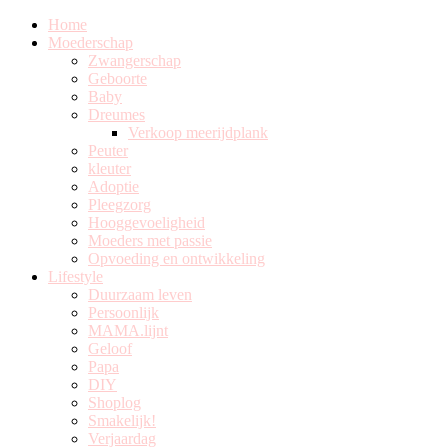
Home
Moederschap
Zwangerschap
Geboorte
Baby
Dreumes
Verkoop meerijdplank
Peuter
kleuter
Adoptie
Pleegzorg
Hooggevoeligheid
Moeders met passie
Opvoeding en ontwikkeling
Lifestyle
Duurzaam leven
Persoonlijk
MAMA.lijnt
Geloof
Papa
DIY
Shoplog
Smakelijk!
Verjaardag