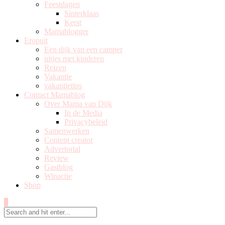
Feestdagen
Sinterklaas
Kerst
Mamablogger
Eropuit
Een dijk van een camper
uitjes met kinderen
Reizen
Vakantie
vakantietips
Contact Mamablog
Over Mama van Dijk
In de Media
Privacybeleid
Samenwerken
Content creator
Advertorial
Review
Gastblog
Winactie
Shop
0