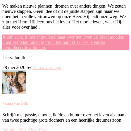
We maken nieuwe plannen, dromen over andere dingen. We zetten
nieuwe stappen. Geen idee of dit de juiste stappen zijn maar we
doen het in volle vertrouwen op onze Heer. Hij leidt onze weg. We
zijn met Hem. Hij leert ons het leven. Het mooie leven, waar Hij
alles voor over had..
Judith schrijft met enige regelmaat over het leven als pleegmoeder.
Haar verhalen raken je tot in het hart. Hier lees je eerder
gepubliceerde artikelen.
Liefs, Judith
28 mei 2020 by
Mama van Dijk
Mama van Dijk
Schrijft met passie, emotie, liefde en humor over het leven als mama
van twee prachtige grote dochters en een heerlijke dreumes zoon.
Previous Post
Next Post