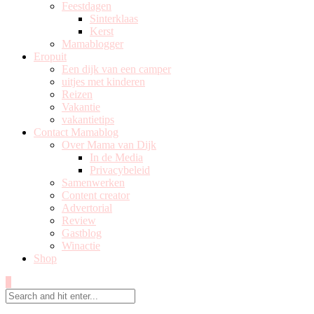
Feestdagen
Sinterklaas
Kerst
Mamablogger
Eropuit
Een dijk van een camper
uitjes met kinderen
Reizen
Vakantie
vakantietips
Contact Mamablog
Over Mama van Dijk
In de Media
Privacybeleid
Samenwerken
Content creator
Advertorial
Review
Gastblog
Winactie
Shop
0