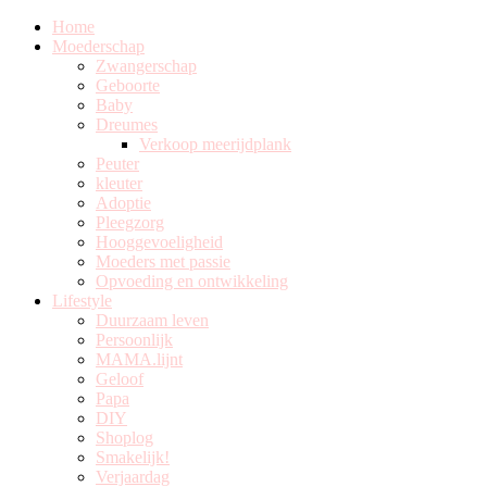
Home
Moederschap
Zwangerschap
Geboorte
Baby
Dreumes
Verkoop meerijdplank
Peuter
kleuter
Adoptie
Pleegzorg
Hooggevoeligheid
Moeders met passie
Opvoeding en ontwikkeling
Lifestyle
Duurzaam leven
Persoonlijk
MAMA.lijnt
Geloof
Papa
DIY
Shoplog
Smakelijk!
Verjaardag