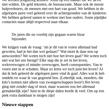
niet wilden. De geld tekorten, de bureaucratie. Maar ook de mooie
hulpverleners, de mensen met een hart van goud. We hebben in de
afgelopen jaren veel geleerd over de achtergronden van de kinderen.
We hebben geleerd samen te werken met hun ouders. Soms pijnlijke
contacten maar altijd respectvol naar elkaar.
De jaren die nu voorbij zijn gegaan waren bizar
bijzonder.
We krijgen vaak de vraag: ‘als je dit van te voren allemaal had
geweten, had je het dan wel gedaan?’ Wat moet ik daar nou op
antwoorden? We weten toch niet hoe het leven gaat? We weten toch
niet wat het ons brengt? Elke stap die je zet in het leven,
weloverwogen of minder overwogen, heeft consequenties. Van te
voren niet in te schatten. Maar zo leren we toch juist het leven? Al
dat ik heb geleerd de afgelopen jaren vind ik gaaf. Alles wat ik heb
ontdekt en waar ik van gegroeid ben. (Letterlijk ook, moeders, die
kilo’s komen niet alleen van zwangerschappen hoor!) Het leven
ging niet zonder slag of stoot, maar waarom zou het allemaal
gemakkelijk zijn? Juist in de diepe dalen leerde ik veel. Om op een
piek extra dankbaar te mogen zijn!
Nieuwe stappen