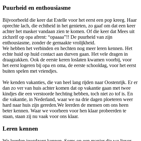
Puurheid en enthousiasme
Bijvoorbeeld die keer dat Estelle voor het eerst een pop kreeg. Haar
oprechte lach, die echtheid in het genieten, zo gaaf om dat een keer
achter het masker vandaan zien te komen. Of die keer dat Mees uit
zichzelf op opa afrent: “opaaaa”!! De puurheid van zijn
enthousiasme, zonder de gemaakte vrolijkheid.
We hebben het verbinden en hechten nog meer leren kennen. Het
echte huid op huid contact aan durven gaan. Het vele dragen in
draagzakken. Ook de eerste keren loslaten kwamen voorbij, voor
het eerst logeren bij opa en oma, de eerste schooldag, voor het eerst
buiten spelen met vriendjes.
We kenden vakanties, die van heel lang rijden naar Oostenrijk. Er er
dan zo ver van huis achter komen dat op vakantie gaan met twee
kindjes die een verstoorde hechting hebben, toch niet zo tof is. En
die vakantie, in Nederland, waar we na drie dagen ploeteren weer
hard naar huis zijn gereden.We leerden de mensen om ons heen
beter kennen. Waar we voorheen voor hen klaar probeerden te
staan, staan zij nu vaak voor ons klaar.
Leren kennen
We leerden jeugdzorg kennen. Soms op een manier die we liever