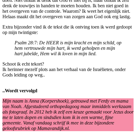
doen. Niet omdat ik denk dat God er niet bij is, maar omdat ik zelf
denk de touwtjes in handen te moeten houden. Ik ben niet goed in
het overgeven van de controle. Waarom? Ik weet het eigenlijk niet.
Helaas maakt dit het overgeven van zorgen aan God ook erg lastig.
Extra bijzonder vind ik de tekst die ik ontving toen ik werd gedoopt
op mijn twintigste:
Psalm 28:
7:
De HEER is mijn kracht en mijn schild, op
hem vertrouwde mijn hart, ik werd geholpen en mijn
hart jubelde, Hem wil ik loven in mijn lied.
Schoot ik echt tekort?
Ik herinner mezelf plots aan het verhaal van de Israëlieten, onder
Gods leiding op weg..
..Wordt vervolgd
Mijn naam is Anna (Korpershoek), getrouwd met Ferdy en mama
van Noah. Afgestudeerd orthopedagoog maar inmiddels werkzaam
als fotograaf. In 2012 heb ik zelf een keuze gemaakt voor Jezus door
me te laten dopen en sindsdien kom ik in een warme, fijne
gemeente. Vanaf vandaag schrijf ik mee in deze bijzondere
geloofsrubriek op Mamavandijk.nl.