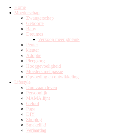
Home
Moederschap
Zwangerschap
Geboorte
Baby
Dreumes
Verkoop meerijdplank
Peuter
kleuter
Adoptie
Pleegzorg
Hooggevoeligheid
Moeders met passie
Opvoeding en ontwikkeling
Lifestyle
Duurzaam leven
Persoonlijk
MAMA.lijnt
Geloof
Papa
DIY
Shoplog
Smakelijk!
Verjaardag