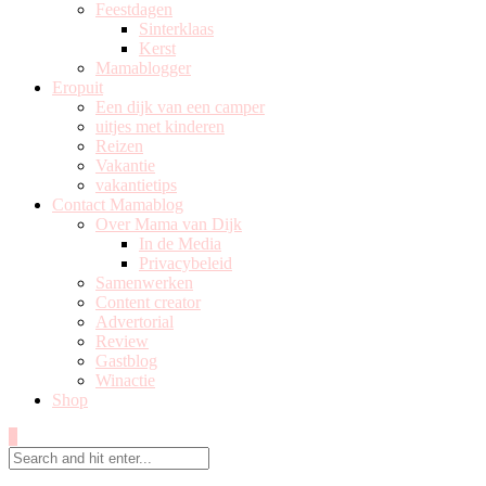
Feestdagen
Sinterklaas
Kerst
Mamablogger
Eropuit
Een dijk van een camper
uitjes met kinderen
Reizen
Vakantie
vakantietips
Contact Mamablog
Over Mama van Dijk
In de Media
Privacybeleid
Samenwerken
Content creator
Advertorial
Review
Gastblog
Winactie
Shop
0