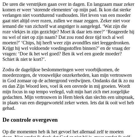
De uren die verstrijken gaan over in dagen. En langzaam maar zeker
komen er weer ‘storende elementen’ op mijn pad. Ik kon dat sterke
verlangen niet voortdurend vasthouden. Het leven van een moeder
gaat niet altijd over rozen, zullen we maar zeggen. Zeker niet voor
iemand die van zichzelf wat angstiger is aangelegd. ‘Wat zijn die
roze vlekjes in zijn gezichtje? Moet ik daar iets mee?’ ‘Reageerde hij
nu wel of niet op zijn naam? Dat zou rond deze tijd toch al wel
moeten?’ ‘Chips, hij heeft weer zijn avondfles niet leeggedronken.
Krijgt hij wel voldoende voedingsstoffen binnen?’ en de vraag der
vragen: ‘Doe ik het wel goed? Ben ik wel een goede moeder?
Schiet ik niet te kort?’.
Zodra de dagelijkse beslommeringen weer voorbijkomen, de
moederzorgen, de vrouwelijke onzekerheden, kan mijn vertrouwen
in God zomaar op de achtergrond verdwijnen. Ondanks dat ik zo nu
en dan Zijn Woord lees, voel ik een onvrede in mij groeien. Wordt
mijn focus in rap tempo verlegd, vult mijn hart zich met zorgelijke
gedachten. Mijn vertrouwen in Hem bleek dan slechts een uitspraak,
in plaats van een diepgeworteld zeker weten. Iets dat ik ooit wel heb
gehad.
De controle overgeven
Op die momenten heb ik het gevoel het allemaal zelf te moeten