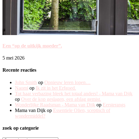
Een “op de uitkijk moeder”.
5 mei 2026
Recente reacties
John Smith
op
Opnieuw leren lopen…
Naomi
op
Ik zit in het Erfgoed.
Tot haar verbazing bleek het totaal anders! - Mama van Dijk
op
Over de kop geslagen, een afslag gemist.
Wonderlijke Raadsman - Mama van Dijk
op
Eersterangs
Mama van Dijk
op
Essentiele Olien, sceptisch of
wondermiddel?
zoek op categorie