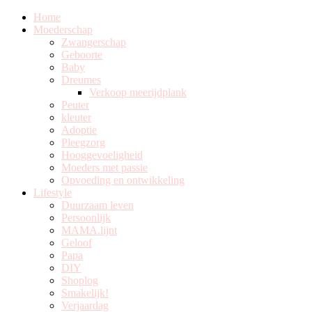
Home
Moederschap
Zwangerschap
Geboorte
Baby
Dreumes
Verkoop meerijdplank
Peuter
kleuter
Adoptie
Pleegzorg
Hooggevoeligheid
Moeders met passie
Opvoeding en ontwikkeling
Lifestyle
Duurzaam leven
Persoonlijk
MAMA.lijnt
Geloof
Papa
DIY
Shoplog
Smakelijk!
Verjaardag