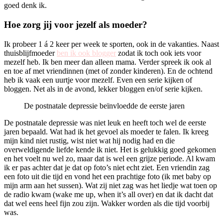
goed denk ik.
Hoe zorg jij voor jezelf als moeder?
Ik probeer 1 á 2 keer per week te sporten, ook in de vakanties. Naast
thuisblijfmoeder
ben ik ook blogger
zodat ik toch ook iets voor
mezelf heb. Ik ben meer dan alleen mama. Verder spreek ik ook al
en toe af met vriendinnen (met of zonder kinderen). En de ochtend
heb ik vaak een uurtje voor mezelf. Even een serie kijken of
bloggen. Net als in de avond, lekker bloggen en/of serie kijken.
De postnatale depressie beïnvloedde de eerste jaren
De postnatale depressie was niet leuk en heeft toch wel de eerste
jaren bepaald. Wat had ik het gevoel als moeder te falen. Ik kreeg
mijn kind niet rustig, wist niet wat hij nodig had en die
overweldigende liefde kende ik niet. Het is gelukkig goed gekomen
en het voelt nu wel zo, maar dat is wel een grijze periode. Al kwam
ik er pas achter dat je dat op foto’s niet echt ziet. Een vriendin zag
een foto uit die tijd en vond het een prachtige foto (ik met baby op
mijn arm aan het sussen). Wat zij niet zag was het liedje wat toen op
de radio kwam (wake me up, when it’s all over) en dat ik dacht dat
dat wel eens heel fijn zou zijn. Wakker worden als die tijd voorbij
was.