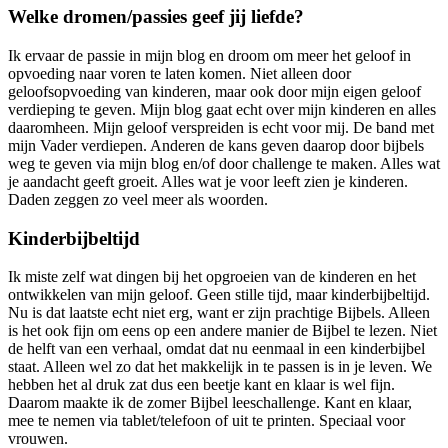
Welke dromen/passies geef jij liefde?
Ik ervaar de passie in mijn blog en droom om meer het geloof in
opvoeding naar voren te laten komen. Niet alleen door
geloofsopvoeding van kinderen, maar ook door mijn eigen geloof
verdieping te geven. Mijn blog gaat echt over mijn kinderen en alles
daaromheen. Mijn geloof verspreiden is echt voor mij. De band met
mijn Vader verdiepen. Anderen de kans geven daarop door bijbels
weg te geven via mijn blog en/of door challenge te maken. Alles wat
je aandacht geeft groeit. Alles wat je voor leeft zien je kinderen.
Daden zeggen zo veel meer als woorden.
Kinderbijbeltijd
Ik miste zelf wat dingen bij het opgroeien van de kinderen en het
ontwikkelen van mijn geloof. Geen stille tijd, maar kinderbijbeltijd.
Nu is dat laatste echt niet erg, want er zijn prachtige Bijbels. Alleen
is het ook fijn om eens op een andere manier de Bijbel te lezen. Niet
de helft van een verhaal, omdat dat nu eenmaal in een kinderbijbel
staat. Alleen wel zo dat het makkelijk in te passen is in je leven. We
hebben het al druk zat dus een beetje kant en klaar is wel fijn.
Daarom maakte ik de zomer Bijbel leeschallenge. Kant en klaar,
mee te nemen via tablet/telefoon of uit te printen. Speciaal voor
vrouwen.