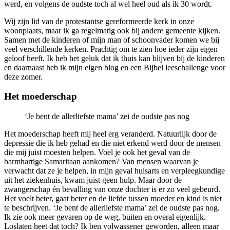
werd, en volgens de oudste toch al wel heel oud als ik 30 wordt.
Wij zijn lid van de protestantse gereformeerde kerk in onze
woonplaats, maar ik ga regelmatig ook bij andere gemeente kijken.
Samen met de kinderen of mijn man of schoonvader komen we bij
veel verschillende kerken. Prachtig om te zien hoe ieder zijn eigen
geloof heeft. Ik heb het geluk dat ik thuis kan blijven bij de kinderen
en daarnaast heb ik mijn eigen blog en een Bijbel leeschallenge voor
deze zomer.
Het moederschap
‘Je bent de allerliefste mama’ zei de oudste pas nog
Het moederschap heeft mij heel erg veranderd. Natuurlijk door de
depressie die ik heb gehad en die niet erkend werd door de mensen
die mij juist moesten helpen. Voel je ook het geval van de
barmhartige Samaritaan aankomen? Van mensen waarvan je
verwacht dat ze je helpen, in mijn geval huisarts en verpleegkundige
uit het ziekenhuis, kwam juist geen hulp. Maar door de
zwangerschap én bevalling van onze dochter is er zo veel gebeurd.
Het voelt beter, gaat beter en de liefde tussen moeder en kind is niet
te beschrijven. ‘Je bent de allerliefste mama’ zei de oudste pas nog.
Ik zie ook meer gevaren op de weg, buiten en overal eigenlijk.
Loslaten heet dat toch? Ik ben volwassener geworden, alleen maar