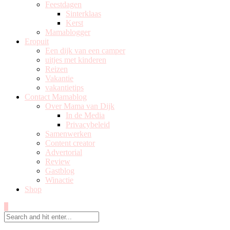
Feestdagen
Sinterklaas
Kerst
Mamablogger
Eropuit
Een dijk van een camper
uitjes met kinderen
Reizen
Vakantie
vakantietips
Contact Mamablog
Over Mama van Dijk
In de Media
Privacybeleid
Samenwerken
Content creator
Advertorial
Review
Gastblog
Winactie
Shop
0