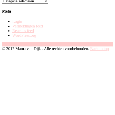
zoek
op
categorie
Meta
Login
Vermeldingen feed
Reacties feed
WordPress.org
Facebook
Instagram
Pinterest
© 2017 Mama van Dijk - Alle rechten voorbehouden.
Back to top