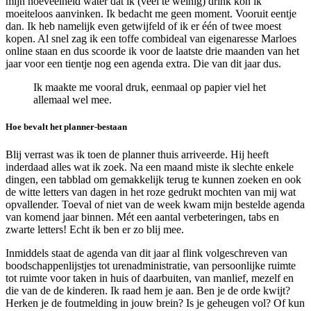
mijn hoeveelheid water dat ik (veel te weinig) drink kon ik
moeiteloos aanvinken. Ik bedacht me geen moment. Vooruit eentje
dan. Ik heb namelijk even getwijfeld of ik er één of twee moest
kopen. Al snel zag ik een toffe combideal van eigenaresse Marloes
online staan en dus scoorde ik voor de laatste drie maanden van het
jaar voor een tientje nog een agenda extra. Die van dit jaar dus.
Ik maakte me vooral druk, eenmaal op papier viel het
allemaal wel mee.
Hoe bevalt het planner-bestaan
Blij verrast was ik toen de planner thuis arriveerde. Hij heeft
inderdaad alles wat ik zoek. Na een maand miste ik slechte enkele
dingen, een tabblad om gemakkelijk terug te kunnen zoeken en ook
de witte letters van dagen in het roze gedrukt mochten van mij wat
opvallender. Toeval of niet van de week kwam mijn bestelde agenda
van komend jaar binnen. Mét een aantal verbeteringen, tabs en
zwarte letters! Echt ik ben er zo blij mee.
Inmiddels staat de agenda van dit jaar al flink volgeschreven van
boodschappenlijstjes tot urenadministratie, van persoonlijke ruimte
tot ruimte voor taken in huis of daarbuiten, van manlief, mezelf en
die van de de kinderen. Ik raad hem je aan. Ben je de orde kwijt?
Herken je de foutmelding in jouw brein? Is je geheugen vol? Of kun