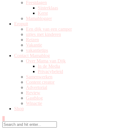
Feestdagen
Sinterklaas
Kerst
Mamablogger
Eropuit
Een dijk van een camper
uitjes met kinderen
Reizen
Vakantie
vakantietips
Contact Mamablog
Over Mama van Dijk
In de Media
Privacybeleid
Samenwerken
Content creator
Advertorial
Review
Gastblog
Winactie
Shop
0