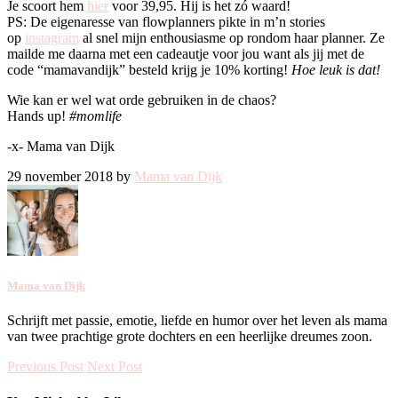
Je scoort hem
hier
voor 39,95. Hij is het zó waard!
PS: De eigenaresse van flowplanners pikte in m’n stories
op
instagram
al snel mijn enthousiasme op rondom haar planner. Ze
mailde me daarna met een cadeautje voor jou want als jij met de
code “mamavandijk” besteld krijg je 10% korting!
Hoe leuk is dat!
Wie kan er wel wat orde gebruiken in de chaos?
Hands up!
#momlife
-x- Mama van Dijk
29 november 2018 by
Mama van Dijk
Mama van Dijk
Schrijft met passie, emotie, liefde en humor over het leven als mama
van twee prachtige grote dochters en een heerlijke dreumes zoon.
Previous Post
Next Post