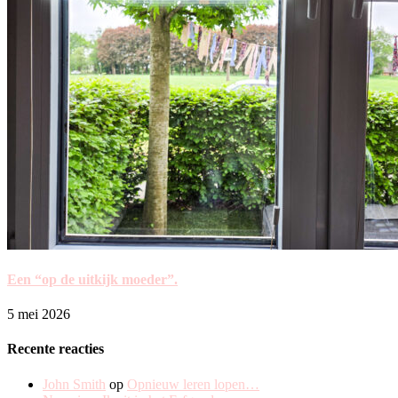
Een “op de uitkijk moeder”.
5 mei 2026
Recente reacties
John Smith
op
Opnieuw leren lopen…