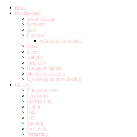
Home
Moederschap
Zwangerschap
Geboorte
Baby
Dreumes
Verkoop meerijdplank
Peuter
kleuter
Adoptie
Pleegzorg
Hooggevoeligheid
Moeders met passie
Opvoeding en ontwikkeling
Lifestyle
Duurzaam leven
Persoonlijk
MAMA.lijnt
Geloof
Papa
DIY
Shoplog
Smakelijk!
Verjaardag