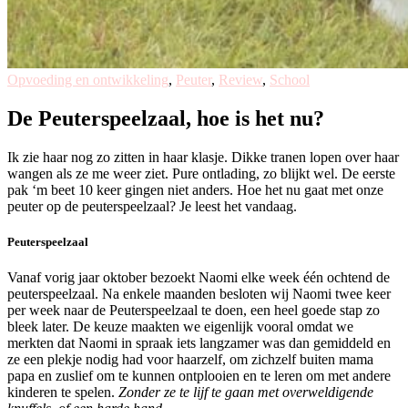
Opvoeding en ontwikkeling
,
Peuter
,
Review
,
School
De Peuterspeelzaal, hoe is het nu?
Ik zie haar nog zo zitten in haar klasje. Dikke tranen lopen over haar
wangen als ze me weer ziet. Pure ontlading, zo blijkt wel. De eerste
pak ‘m beet 10 keer gingen niet anders. Hoe het nu gaat met onze
peuter op de peuterspeelzaal? Je leest het vandaag.
Peuterspeelzaal
Vanaf vorig jaar oktober bezoekt Naomi elke week één ochtend de
peuterspeelzaal. Na enkele maanden besloten wij Naomi twee keer
per week naar de Peuterspeelzaal te doen, een heel goede stap zo
bleek later. De keuze maakten we eigenlijk vooral omdat we
merkten dat Naomi in spraak iets langzamer was dan gemiddeld en
ze een plekje nodig had voor haarzelf, om zichzelf buiten mama
papa en zuslief om te kunnen ontplooien en te leren om met andere
kinderen te spelen.
Zonder ze te lijf te gaan met overweldigende