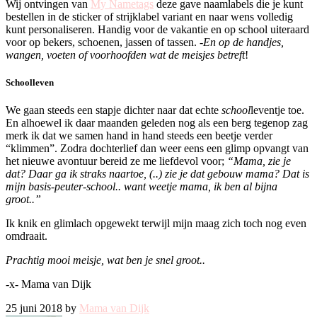
Wij ontvingen van
My Nametags
deze gave naamlabels die je kunt
bestellen in de sticker of strijklabel variant en naar wens volledig
kunt personaliseren. Handig voor de vakantie en op school uiteraard
voor op bekers, schoenen, jassen of tassen.
-En op de handjes,
wangen, voeten of voorhoofden wat de meisjes betreft
!
Schoolleven
We gaan steeds een stapje dichter naar dat echte
school
leventje toe.
En alhoewel ik daar maanden geleden nog als een berg tegenop zag
merk ik dat we samen hand in hand steeds een beetje verder
“klimmen”. Zodra dochterlief dan weer eens een glimp opvangt van
het nieuwe avontuur bereid ze me liefdevol voor;
“Mama, zie je
dat? Daar ga ik straks naartoe, (..) zie je dat gebouw mama? Dat is
mijn basis-peuter-school.. want weetje mama, ik ben al bijna
groot..”
Ik knik en glimlach opgewekt terwijl mijn maag zich toch nog even
omdraait.
Prachtig mooi meisje, wat ben je snel groot..
-x- Mama van Dijk
25 juni 2018 by
Mama van Dijk