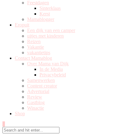
Feestdagen
Sinterklaas
Kerst
Mamablogger
Eropuit
Een dijk van een camper
uitjes met kinderen
Reizen
Vakantie
vakantietips
Contact Mamablog
Over Mama van Dijk
In de Media
Privacybeleid
Samenwerken
Content creator
Advertorial
Review
Gastblog
Winactie
Shop
0