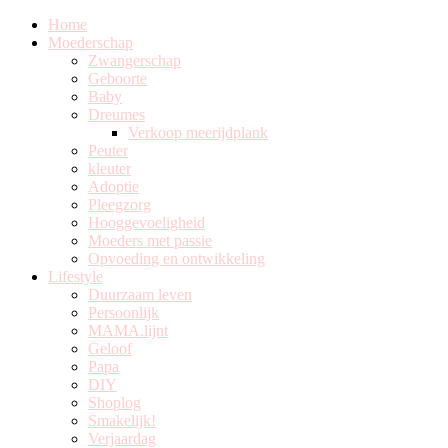
Home
Moederschap
Zwangerschap
Geboorte
Baby
Dreumes
Verkoop meerijdplank
Peuter
kleuter
Adoptie
Pleegzorg
Hooggevoeligheid
Moeders met passie
Opvoeding en ontwikkeling
Lifestyle
Duurzaam leven
Persoonlijk
MAMA.lijnt
Geloof
Papa
DIY
Shoplog
Smakelijk!
Verjaardag