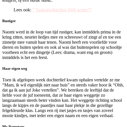
knuffels, of een harde hand..
Lees ook:
” Taalontwikkeling blijft achter?”
Rustiger
Naomi werd in de loop van tijd rustiger, kan inmiddels prima in de
kring zitten, neuriet liedjes mee en schreeuwt of zingt af en toe een
zinnetje mee vanuit haar tenen. Naomi heeft een voorliefde voor
dieren en buiten spelen en ook al was dat buitenspelen op schooltje
voorheen echt een dingetje (Lees: drama, want eng en groots)
inmiddels is het een feest.
Haar eigen weg
Toen ik afgelopen week dochterlief kwam ophalen vertelde ze me
“Mam, ik wil eigenlijk niet naar huis” en steeds vaker hoor ik “Ohh,
dat ga ik aan juf Joke vertellen”. We bereiken de leeftijd dat de
liefde voor de juf toeneemt, dat ze haar eigen weggetje zo
langzaamaan steeds beter vinden kan. Het weggetje richting school
langs de kipjes en de paardjes naar haar plekje in die gezellige
felgekleurde klas. Langs een rij met jasjes en tasjes van zoveel
mooie kindjes, met ieder een eigen naam en een eigen verhaal.
My Nametags