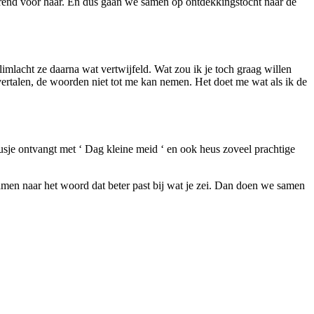
strerend voor haar. En dus gaan we samen op ontdekkingstocht naar de
limlacht ze daarna wat vertwijfeld. Wat zou ik je toch graag willen
vertalen, de woorden niet tot me kan nemen. Het doet me wat als ik de
zusje ontvangt met ‘ Dag kleine meid ‘ en ook heus zoveel prachtige
en samen naar het woord dat beter past bij wat je zei. Dan doen we samen