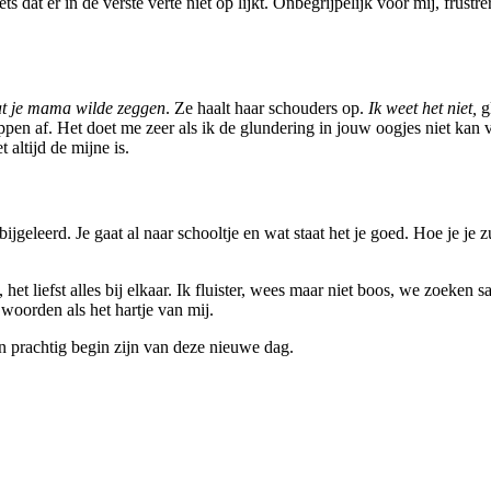
ts dat er in de verste verte niet op lijkt. Onbegrijpelijk voor mij, fru
t je mama wilde zeggen
. Ze haalt haar schouders op.
Ik weet het niet,
g
pen af. Het doet me zeer als ik de glundering in jouw oogjes niet kan 
t altijd de mijne is.
geleerd. Je gaat al naar schooltje en wat staat het je goed. Hoe je je 
en, het liefst alles bij elkaar. Ik fluister, wees maar niet boos, we zoek
 woorden als het hartje van mij.
 een prachtig begin zijn van deze nieuwe dag.