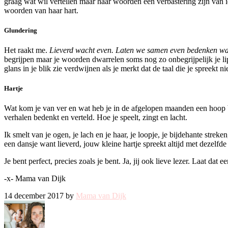
graag wat wil vertellen maar haar woorden een verbastering zijn van ie
woorden van haar hart.
Glundering
Het raakt me.
Lieverd wacht even. Laten we samen even bedenken wa
begrijpen maar je woorden dwarrelen soms nog zo onbegrijpelijk je lip
glans in je blik zie verdwijnen als je merkt dat de taal die je spreekt nie
Hartje
Wat kom je van ver en wat heb je in de afgelopen maanden een hoop bij
verhalen bedenkt en verteld. Hoe je speelt, zingt en lacht.
Ik smelt van je ogen, je lach en je haar, je loopje, je bijdehante strek
een dansje want lieverd, jouw kleine hartje spreekt altijd met dezelfde
Je bent perfect, precies zoals je bent. Ja, jij ook lieve lezer. Laat dat
-x- Mama van Dijk
14 december 2017 by
Mama van Dijk