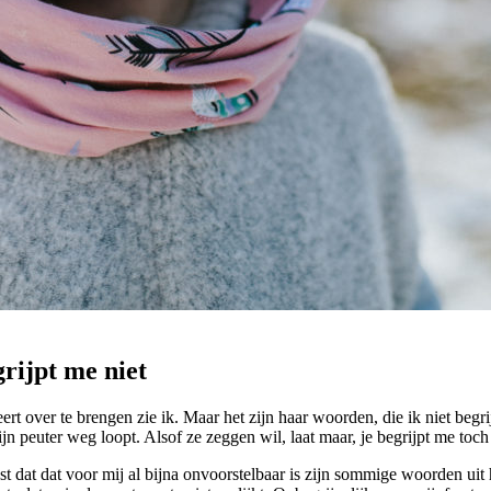
rijpt me niet
 over te brengen zie ik. Maar het zijn haar woorden, die ik niet begri
n peuter weg loopt. Alsof ze zeggen wil, laat maar, je begrijpt me toch
st dat dat voor mij al bijna onvoorstelbaar is zijn sommige woorden uit