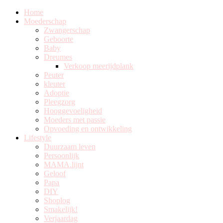
Home
Moederschap
Zwangerschap
Geboorte
Baby
Dreumes
Verkoop meerijdplank
Peuter
kleuter
Adoptie
Pleegzorg
Hooggevoeligheid
Moeders met passie
Opvoeding en ontwikkeling
Lifestyle
Duurzaam leven
Persoonlijk
MAMA.lijnt
Geloof
Papa
DIY
Shoplog
Smakelijk!
Verjaardag