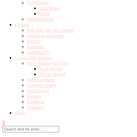
Feestdagen
Sinterklaas
Kerst
Mamablogger
Eropuit
Een dijk van een camper
uitjes met kinderen
Reizen
Vakantie
vakantietips
Contact Mamablog
Over Mama van Dijk
In de Media
Privacybeleid
Samenwerken
Content creator
Advertorial
Review
Gastblog
Winactie
Shop
0