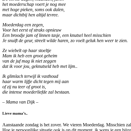
het moederschap voert je nog mee
met hoge pieken, soms ook dalen,
maar dichtbij hen altijd tevree.
Moederdag een zegen,
Voor het eerst of straks opnieuw
Een broodje jam of linnen tasje, een knutsel heel misschien
Je snuift de geur, streelt wilde haren, zo voelt geluk hen weer te zien.
Ze wiebelt op haar stoeltje
Mam ik heb een groot geheim
van de juf mag ik niet zeggen
dat ik voor jou, geknutseld heb met lijm..
Ik glimlach terwijl ik vasthoud
haar warm lijfje dicht tegen mij aan
of zij nu teer of groot is,
die intense moederliefde zal bestaan.
– Mama van Dijk –
Lieve mama’s..
Aanstaande zondag is het zover. We vieren Moederdag. Misschien zal d
Hoe je persoonlijke situatie ook is op dit moment, ik wens je een bij