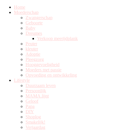
Home
Moederschap
Zwangerschap
Geboorte
Baby
Dreumes
Verkoop meerijdplank
Peuter
kleuter
Adoptie
Pleegzorg
Hooggevoeligheid
Moeders met passie
Opvoeding en ontwikkeling
Lifestyle
Duurzaam leven
Persoonlijk
MAMA.lijnt
Geloof
Papa
DIY
Shoplog
Smakelijk!
Verjaardag