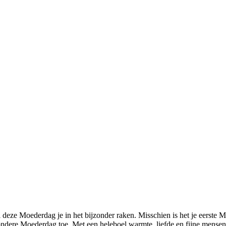
eze Moederdag je in het bijzonder raken. Misschien is het je eerste M
zondere Moederdag toe. Met een heleboel warmte, liefde en fijne mensen 