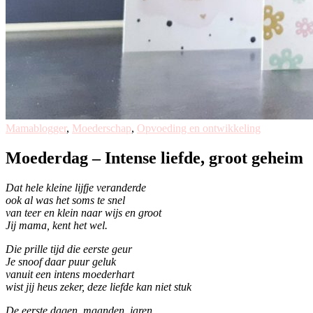
Mamablogger
,
Moederschap
,
Opvoeding en ontwikkeling
Moederdag – Intense liefde, groot geheim
Dat hele kleine lijfje veranderde
ook al was het soms te snel
van teer en klein naar wijs en groot
Jij mama, kent het wel.
Die prille tijd die eerste geur
Je snoof daar puur geluk
vanuit een intens moederhart
wist jij heus zeker, deze liefde kan niet stuk
De eerste dagen, maanden, jaren