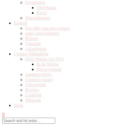
Feestdagen
Sinterklaas
Kerst
Mamablogger
Eropuit
Een dijk van een camper
uitjes met kinderen
Reizen
Vakantie
vakantietips
Contact Mamablog
Over Mama van Dijk
In de Media
Privacybeleid
Samenwerken
Content creator
Advertorial
Review
Gastblog
Winactie
Shop
0