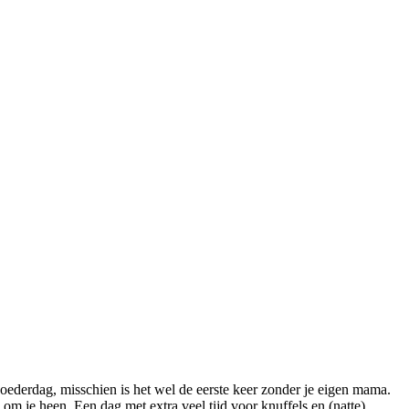
oederdag, misschien is het wel de eerste keer zonder je eigen mama.
om je heen. Een dag met extra veel tijd voor knuffels en (natte)