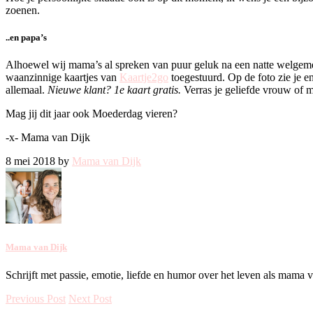
zoenen.
..en papa’s
Alhoewel wij mama’s al spreken van puur geluk na een natte welgemeen
waanzinnige kaartjes van
Kaartje2go
toegestuurd. Op de foto zie je en
allemaal.
Nieuwe klant? 1e kaart gratis.
Verras je geliefde vrouw of m
Mag jij dit jaar ook Moederdag vieren?
-x- Mama van Dijk
8 mei 2018 by
Mama van Dijk
Mama van Dijk
Schrijft met passie, emotie, liefde en humor over het leven als mama 
Previous Post
Next Post