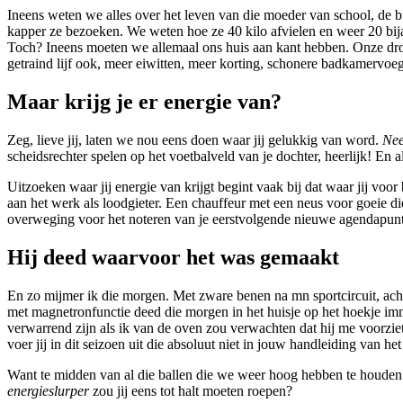
Ineens weten we alles over het leven van die moeder van school, de 
kapper ze bezoeken. We weten hoe ze 40 kilo afvielen en weer 20 bija
Toch? Ineens moeten we allemaal ons huis aan kant hebben. Onze dro
getraind lijf ook, meer eiwitten, meer korting, schonere badkamervo
Maar krijg je er energie van?
Zeg, lieve jij, laten we nou eens doen waar jij gelukkig van word.
Nee
scheidsrechter spelen op het voetbalveld van je dochter, heerlijk! En a
Uitzoeken waar jij energie van krijgt begint vaak bij dat waar jij voor
aan het werk als loodgieter. Een chauffeur met een neus voor goeie di
overweging voor het noteren van je eerstvolgende nieuwe agendapunt
Hij deed waarvoor het was gemaakt
En zo mijmer ik die morgen. Met zware benen na mn sportcircuit, ac
met magnetronfunctie deed die morgen in het huisje op het hoekje im
verwarrend zijn als ik van de oven zou verwachten dat hij me voorziet
voer jij in dit seizoen uit die absoluut niet in jouw handleiding van
Want te midden van al die ballen die we weer hoog hebben te houden
energieslurper
zou jij eens tot halt moeten roepen?