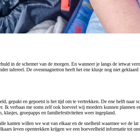
ehuld in de schemer van de morgen. En wanneer je langs de ietwat verou
nder tafereel. De ovenmagnetron heeft het ene klusje nog niet geklaar
ld, gepakt en gepoetst is het tijd om te vertrekken. De ene helft naar s
. Ik verbaas me soms zelf ook hoeveel wij moeders kunnen plannen en 
, klasjes, groepapps en familiefestiviteiten weer ingepland.
 alle kanten willen we wat van elkaar en de snelheid waarmee we de l
kaars leven opentrekken krijgen we een hoeveelheid informatie tot ons w