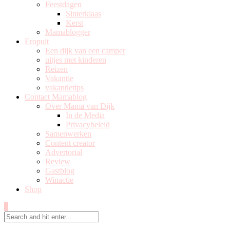
Feestdagen
Sinterklaas
Kerst
Mamablogger
Eropuit
Een dijk van een camper
uitjes met kinderen
Reizen
Vakantie
vakantietips
Contact Mamablog
Over Mama van Dijk
In de Media
Privacybeleid
Samenwerken
Content creator
Advertorial
Review
Gastblog
Winactie
Shop
0