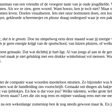
buurman van een vriendin of de vroegere tante van je oude jeugdliefde
ten. Als we ze zien, geen woord. Want hoezo, ken je toch niet? Maar onl
men leven. Doelen visualiseren. Iets met onze hormonen doen, een lo
egen, gekleurde scheermesjes en
please
draag ondergoed waar je een pak 
, dat is te groots.
Doe nu simpelweg eens deze maand waar jij energie va
ls je geen energie krijgt van de sportschool, van luizen pluizen, of welk
 bent gemaakt. Dat wat dichtbij je hart ligt. Al van jongs af aan in de g
esel maak je niet gelukkig met een drukke winkelstraat vol mensen. Waa
.
hter de computer waar woorden moeiteloos stromen. Zo bijzonder was h
mers wat de handleiding ons voorschrijft. Gemaakt om dingen als bakjes
 van ijsblokjes. En hoe is dat voor jou? Welke talenten, welke grote li
 het leven staan? Lees die zin nog eens en mijmer vandaag eens met me me
 na een wekenlange zomerstop ben ik nog steeds gewoon maar ik. En j