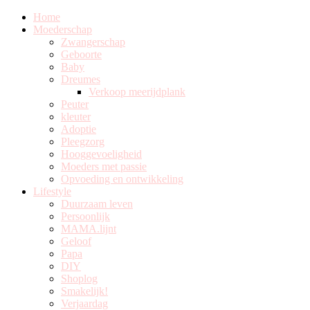
Home
Moederschap
Zwangerschap
Geboorte
Baby
Dreumes
Verkoop meerijdplank
Peuter
kleuter
Adoptie
Pleegzorg
Hooggevoeligheid
Moeders met passie
Opvoeding en ontwikkeling
Lifestyle
Duurzaam leven
Persoonlijk
MAMA.lijnt
Geloof
Papa
DIY
Shoplog
Smakelijk!
Verjaardag