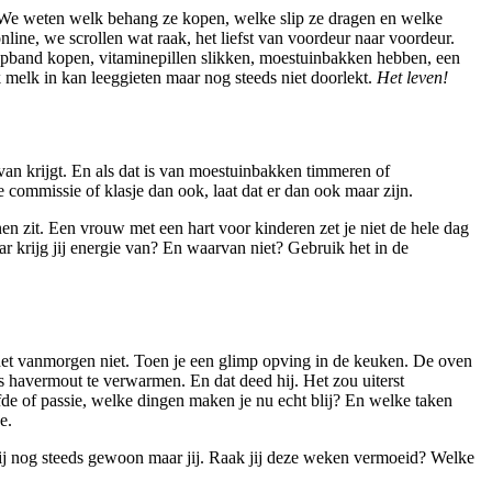
. We weten welk behang ze kopen, welke slip ze dragen en welke
ine, we scrollen wat raak, het liefst van voordeur naar voordeur.
opband kopen, vitaminepillen slikken, moestuinbakken hebben, een
melk in kan leeggieten maar nog steeds niet doorlekt.
Het leven!
n krijgt. En als dat is van moestuinbakken timmeren of
e commissie of klasje dan ook, laat dat er dan ook maar zijn.
enen zit. Een vrouw met een hart voor kinderen zet je niet de hele dag
r krijg jij energie van? En waarvan niet? Gebruik het in de
et vanmorgen niet. Toen je een glimp opving in de keuken. De oven
 havermout te verwarmen. En dat deed hij. Het zou uiterst
efde of passie, welke dingen maken je nu echt blij? En welke taken
e.
ij nog steeds gewoon maar jij. Raak jij deze weken vermoeid? Welke