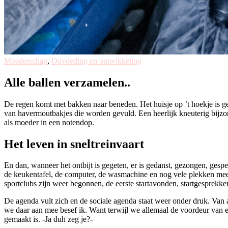
Moederschap
,
Opvoeding en ontwikkeling
Alle ballen verzamelen..
De regen komt met bakken naar beneden. Het huisje op ’t hoekje is g
van havermoutbakjes die worden gevuld. Een heerlijk kneuterig bijzo
als moeder in een notendop.
Het leven in sneltreinvaart
En dan, wanneer het ontbijt is gegeten, er is gedanst, gezongen, gespee
de keukentafel, de computer, de wasmachine en nog vele plekken meer
sportclubs zijn weer begonnen, de eerste startavonden, startgesprekken
De agenda vult zich en de sociale agenda staat weer onder druk. Van
we daar aan mee besef ik. Want terwijl we allemaal de voordeur van el
gemaakt is. -Ja duh zeg je?-