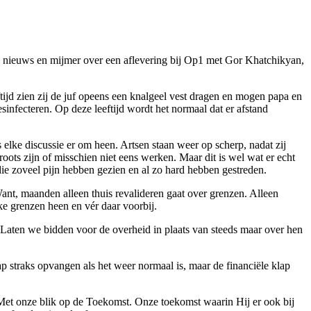
lees nieuws en mijmer over een aflevering bij Op1 met Gor Khatchikyan,
eftijd zien zij de juf opeens een knalgeel vest dragen en mogen papa en
infecteren. Op deze leeftijd wordt het normaal dat er afstand
elke discussie er om heen. Artsen staan weer op scherp, nadat zij
oots zijn of misschien niet eens werken. Maar dit is wel wat er echt
die zoveel pijn hebben gezien en al zo hard hebben gestreden.
Want, maanden alleen thuis revalideren gaat over grenzen. Alleen
ke grenzen heen en vér daar voorbij.
d. Laten we bidden voor de overheid in plaats van steeds maar over hen
p straks opvangen als het weer normaal is, maar de financiële klap
. Met onze blik op de Toekomst. Onze toekomst waarin Hij er ook bij