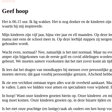
gastblog
Geef hoop
Het is 06.15 uur. Ik lig wakker. Het is nog donker en de kinderen zij
waarin hij mij inspireerde.
Mijn kinderen zijn vijf jaar, bijna vier jaar en elf maanden. Op deze l
mama niet eens de school meer in. Op deze leeftijd stappen zij nergen
gehouden wordt.
Wacht even, normaal? Nee, natuurlijk is het niet normaal. Maar nu eve
amper zijn bijgekomen van de eerste golf en covid afdelingen worden w
gebeurt. We moeten
samen
voorkomen dat het niet zover komt als tijd
Ik lees dat het dragen van mondkapjes bij mensen over persoonlijke gr
moeten sterven; dát gaat voorbij persoonlijke grenzen. Afscheid hebbe
Ik zie een vechtlust ontstaan tegen alles wat de overheid aankaart. M
te vallen. Laten we bidden voor artsen en specialisten voor wijsheid.
In hoop! Want onze kinderen groeien hierin op. Onze kinderen -en mis
nog moet komen. Onze kinderen groeien op, in deze bizarre tijden en
Is het niet onze prachtige (en lastige) taak als ouders om hen hoop v