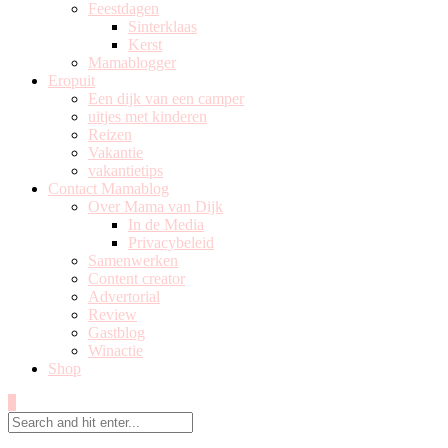
Feestdagen
Sinterklaas
Kerst
Mamablogger
Eropuit
Een dijk van een camper
uitjes met kinderen
Reizen
Vakantie
vakantietips
Contact Mamablog
Over Mama van Dijk
In de Media
Privacybeleid
Samenwerken
Content creator
Advertorial
Review
Gastblog
Winactie
Shop
0