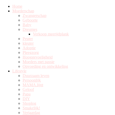
Home
Moederschap
Zwangerschap
Geboorte
Baby
Dreumes
Verkoop meerijdplank
Peuter
kleuter
Adoptie
Pleegzorg
Hooggevoeligheid
Moeders met passie
Opvoeding en ontwikkeling
Lifestyle
Duurzaam leven
Persoonlijk
MAMA.lijnt
Geloof
Papa
DIY
Shoplog
Smakelijk!
Verjaardag