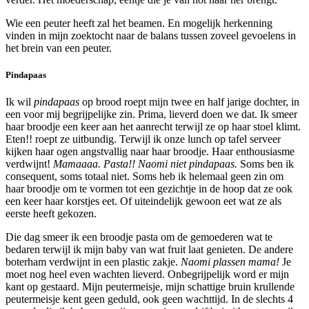
Wie een peuter heeft zal het beamen. En mogelijk herkenning
vinden in mijn zoektocht naar de balans tussen zoveel gevoelens in
het brein van een peuter.
Pindapaas
Ik wil
pindapaas
op brood roept mijn twee en half jarige dochter, in
een voor mij begrijpelijke zin. Prima, lieverd doen we dat. Ik smeer
haar broodje een keer
aan het aanrecht terwijl ze op haar stoel klimt.
Eten!! roept ze uitbundig. Terwijl ik onze lunch op tafel serveer
kijken haar ogen angstvallig naar haar broodje. Haar enthousiasme
verdwijnt!
Mamaaaa. Pasta!! Naomi niet pindapaas.
Soms ben ik
consequent, soms totaal niet. Soms heb ik helemaal geen zin om
haar broodje om te vormen tot een gezichtje in de hoop dat ze ook
een keer haar korstjes eet. Of uiteindelijk gewoon eet wat ze als
eerste heeft gekozen.
Die dag smeer ik een broodje pasta om de gemoederen wat te
bedaren terwijl ik mijn baby van wat fruit laat genieten. De andere
boterham verdwijnt in een plastic zakje.
Naomi plassen mama!
Je
moet nog heel even wachten lieverd. Onbegrijpelijk word er mijn
kant op gestaard. Mijn peutermeisje, mijn schattige bruin krullende
peutermeisje kent geen geduld, ook geen wachttijd. In de slechts 4