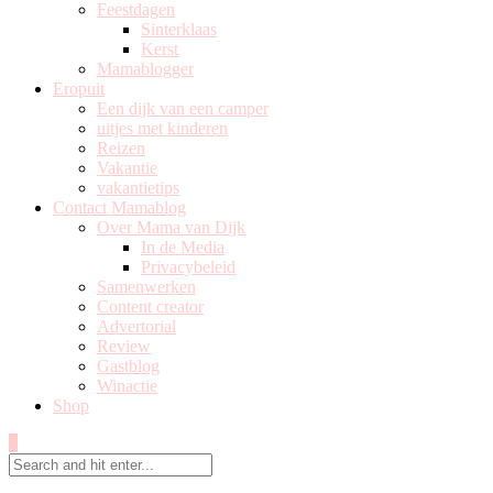
Feestdagen
Sinterklaas
Kerst
Mamablogger
Eropuit
Een dijk van een camper
uitjes met kinderen
Reizen
Vakantie
vakantietips
Contact Mamablog
Over Mama van Dijk
In de Media
Privacybeleid
Samenwerken
Content creator
Advertorial
Review
Gastblog
Winactie
Shop
0