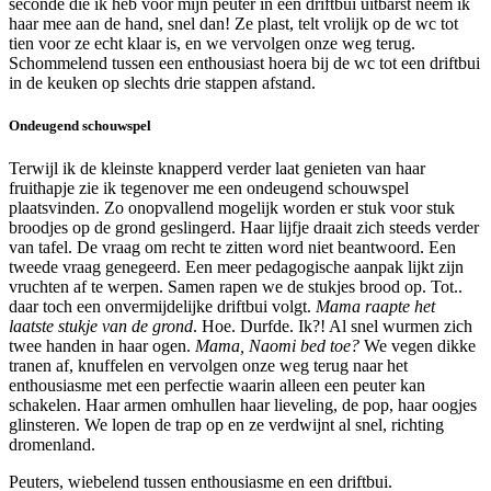
seconde die ik heb voor mijn peuter in een driftbui uitbarst neem ik
haar mee aan de hand, snel dan! Ze plast, telt vrolijk op de wc tot
tien voor ze echt klaar is,
en we vervolgen onze weg terug.
Schommelend tussen een
enthousiast hoera bij de wc tot een driftbui
in de keuken op slechts drie stappen afstand.
Ondeugend schouwspel
Terwijl ik de kleinste knapperd verder laat genieten van haar
fruithapje zie ik tegenover me een ondeugend schouwspel
plaatsvinden. Zo onopvallend mogelijk worden er stuk voor stuk
broodjes op de grond geslingerd. Haar lijfje draait zich steeds verder
van tafel. De vraag om recht te zitten word niet beantwoord. Een
tweede vraag genegeerd. Een meer pedagogische aanpak lijkt zijn
vruchten af te werpen. Samen rapen we de stukjes brood op. Tot..
daar toch een onvermijdelijke driftbui volgt.
Mama raapte het
laatste stukje van de grond
. Hoe. Durfde. Ik?! Al snel wurmen zich
twee handen in haar ogen.
Mama, Naomi bed toe?
We vegen dikke
tranen af, knuffelen en vervolgen onze weg terug naar het
enthousiasme met een perfectie waarin alleen een peuter kan
schakelen. Haar armen omhullen haar lieveling, de pop, haar oogjes
glinsteren. We lopen de trap op en ze verdwijnt al snel, richting
dromenland.
Peuters, wiebelend tussen enthousiasme en een driftbui.