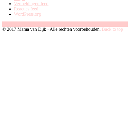
Vermeldingen feed
Reacties feed
WordPress.org
Facebook
Instagram
Pinterest
© 2017 Mama van Dijk - Alle rechten voorbehouden.
Back to top