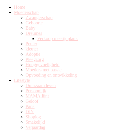
Home
Moederschap
Zwangerschap
Geboorte
Baby
Dreumes
Verkoop meerijdplank
Peuter
kleuter
Adoptie
Pleegzorg
Hooggevoeligheid
Moeders met passie
Opvoeding en ontwikkeling
Lifestyle
Duurzaam leven
Persoonlijk
MAMA.lijnt
Geloof
Papa
DIY
Shoplog
Smakelijk!
Verjaardag