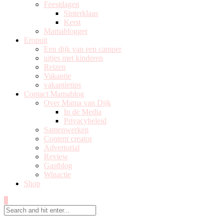
Feestdagen
Sinterklaas
Kerst
Mamablogger
Eropuit
Een dijk van een camper
uitjes met kinderen
Reizen
Vakantie
vakantietips
Contact Mamablog
Over Mama van Dijk
In de Media
Privacybeleid
Samenwerken
Content creator
Advertorial
Review
Gastblog
Winactie
Shop
0