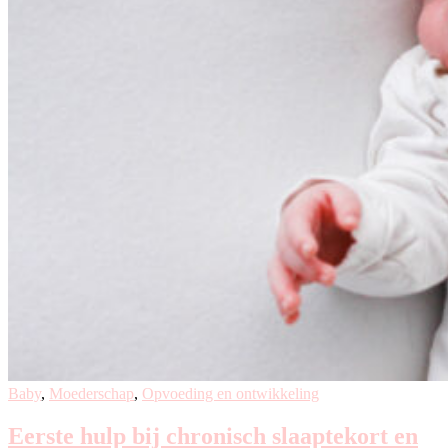
Baby
,
Moederschap
,
Opvoeding en ontwikkeling
Eerste hulp bij chronisch slaaptekort en