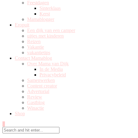
Feestdagen
Sinterklaas
Kerst
Mamablogger
Eropuit
Een dijk van een camper
uitjes met kinderen
Reizen
Vakantie
vakantietips
Contact Mamablog
Over Mama van Dijk
In de Media
Privacybeleid
Samenwerken
Content creator
Advertorial
Review
Gastblog
Winactie
Shop
0