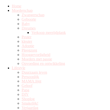
Home
Moederschap
Zwangerschap
Geboorte
Baby
Dreumes
Verkoop meerijdplank
Peuter
kleuter
Adoptie
Pleegzorg
Hooggevoeligheid
Moeders met passie
Opvoeding en ontwikkeling
Lifestyle
Duurzaam leven
Persoonlijk
MAMA.lijnt
Geloof
Papa
DIY
Shoplog
Smakelijk!
Verjaardag