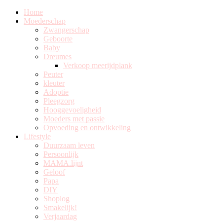
Home
Moederschap
Zwangerschap
Geboorte
Baby
Dreumes
Verkoop meerijdplank
Peuter
kleuter
Adoptie
Pleegzorg
Hooggevoeligheid
Moeders met passie
Opvoeding en ontwikkeling
Lifestyle
Duurzaam leven
Persoonlijk
MAMA.lijnt
Geloof
Papa
DIY
Shoplog
Smakelijk!
Verjaardag