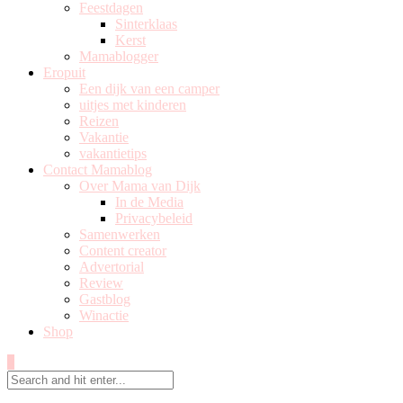
Feestdagen
Sinterklaas
Kerst
Mamablogger
Eropuit
Een dijk van een camper
uitjes met kinderen
Reizen
Vakantie
vakantietips
Contact Mamablog
Over Mama van Dijk
In de Media
Privacybeleid
Samenwerken
Content creator
Advertorial
Review
Gastblog
Winactie
Shop
0