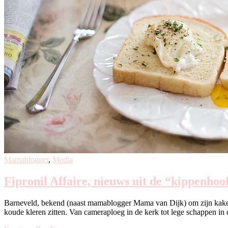
Mamablogger
,
Media
Fipronil Affaire, nieuws uit de “kippenhoo
Barneveld, bekend (naast mamablogger Mama van Dijk) om zijn kakelen
koude kleren zitten. Van cameraploeg in de kerk tot lege schappen in 