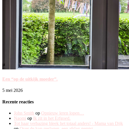
Een “op de uitkijk moeder”.
5 mei 2026
Recente reacties
John Smith
op
Opnieuw leren lopen…
Naomi
op
Ik zit in het Erfgoed.
Tot haar verbazing bleek het totaal anders! - Mama van Dijk
op
Over de kop geslagen, een afslag gemist.