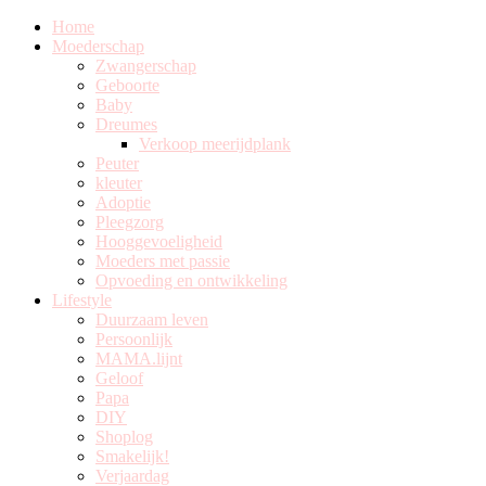
Home
Moederschap
Zwangerschap
Geboorte
Baby
Dreumes
Verkoop meerijdplank
Peuter
kleuter
Adoptie
Pleegzorg
Hooggevoeligheid
Moeders met passie
Opvoeding en ontwikkeling
Lifestyle
Duurzaam leven
Persoonlijk
MAMA.lijnt
Geloof
Papa
DIY
Shoplog
Smakelijk!
Verjaardag