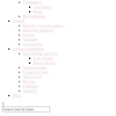
Feestdagen
Sinterklaas
Kerst
Mamablogger
Eropuit
Een dijk van een camper
uitjes met kinderen
Reizen
Vakantie
vakantietips
Contact Mamablog
Over Mama van Dijk
In de Media
Privacybeleid
Samenwerken
Content creator
Advertorial
Review
Gastblog
Winactie
Shop
0