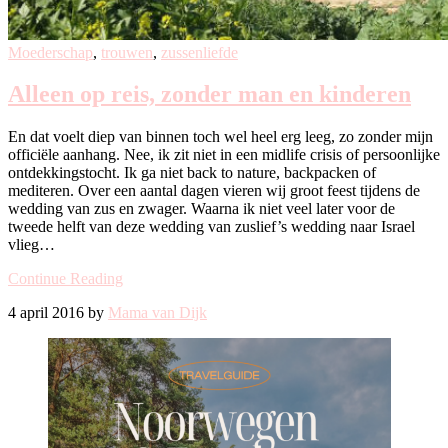
Moederschap
,
trouwen
,
zussenliefde
Alleen op reis, zonder man en kinderen
En dat voelt diep van binnen toch wel heel erg leeg, zo zonder mijn
officiële aanhang. Nee, ik zit niet in een midlife crisis of persoonlijke
ontdekkingstocht. Ik ga niet back to nature, backpacken of
mediteren. Over een aantal dagen vieren wij groot feest tijdens de
wedding van zus en zwager. Waarna ik niet veel later voor de
tweede helft van deze wedding van zuslief’s wedding naar Israel
vlieg…
Continue Reading
4 april 2016 by
Mama van Dijk