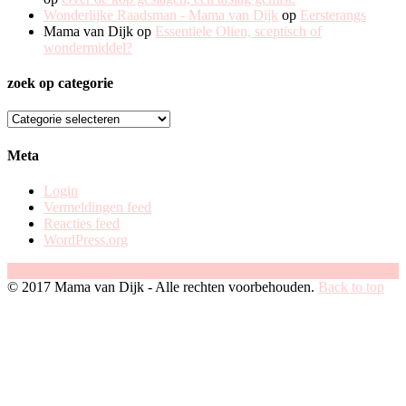
Wonderlijke Raadsman - Mama van Dijk
op
Eersterangs
Mama van Dijk
op
Essentiele Olien, sceptisch of
wondermiddel?
zoek op categorie
zoek
op
categorie
Meta
Login
Vermeldingen feed
Reacties feed
WordPress.org
Facebook
Instagram
Pinterest
© 2017 Mama van Dijk - Alle rechten voorbehouden.
Back to top