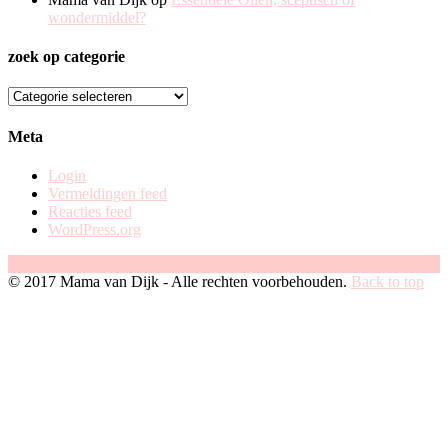
wondermiddel?
zoek op categorie
zoek
op
categorie
Meta
Login
Vermeldingen feed
Reacties feed
WordPress.org
Facebook
Instagram
Pinterest
© 2017 Mama van Dijk - Alle rechten voorbehouden.
Back to top