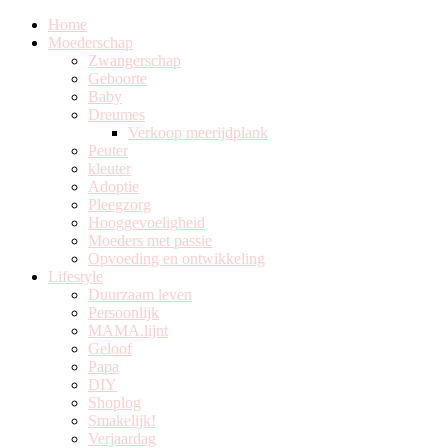
Home
Moederschap
Zwangerschap
Geboorte
Baby
Dreumes
Verkoop meerijdplank
Peuter
kleuter
Adoptie
Pleegzorg
Hooggevoeligheid
Moeders met passie
Opvoeding en ontwikkeling
Lifestyle
Duurzaam leven
Persoonlijk
MAMA.lijnt
Geloof
Papa
DIY
Shoplog
Smakelijk!
Verjaardag