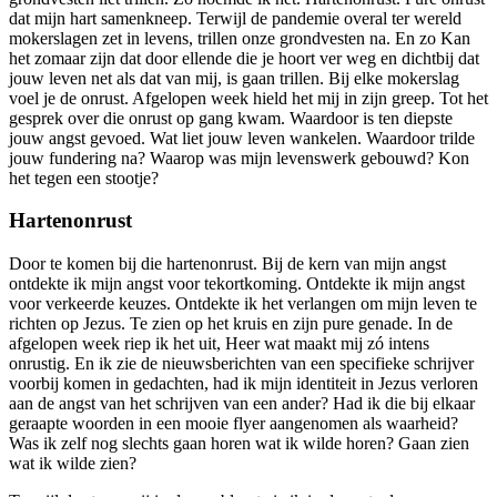
dat mijn hart samenkneep. Terwijl de pandemie overal ter wereld
mokerslagen zet in levens, trillen onze grondvesten na. En zo Kan
het zomaar zijn dat door ellende die je hoort ver weg en dichtbij dat
jouw leven net als dat van mij, is gaan trillen. Bij elke mokerslag
voel je de onrust. Afgelopen week hield het mij in zijn greep. Tot het
gesprek over die onrust op gang kwam. Waardoor is ten diepste
jouw angst gevoed. Wat liet jouw leven wankelen. Waardoor trilde
jouw fundering na? Waarop was mijn levenswerk gebouwd? Kon
het tegen een stootje?
Hartenonrust
Door te komen bij die hartenonrust. Bij de kern van mijn angst
ontdekte ik mijn angst voor tekortkoming. Ontdekte ik mijn angst
voor verkeerde keuzes. Ontdekte ik het verlangen om mijn leven te
richten op Jezus. Te zien op het kruis en zijn pure genade. In de
afgelopen week riep ik het uit, Heer wat maakt mij zó intens
onrustig. En ik zie de nieuwsberichten van een specifieke schrijver
voorbij komen in gedachten, had ik mijn identiteit in Jezus verloren
aan de angst van het schrijven van een ander? Had ik die bij elkaar
geraapte woorden in een mooie flyer aangenomen als waarheid?
Was ik zelf nog slechts gaan horen wat ik wilde horen? Gaan zien
wat ik wilde zien?