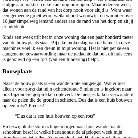
stulpje aan praktisch elke kant nog omringen. Maar iedereen weet,
dat wonen aan de rand van het dorp nooit voor altijd is. Want waar
een gemeente groeit word weiland ooit woonwijk en woont er over
10 jaar simpelweg iemand anders aan de rand van het dorp en zit jij
er middenin.
Sinds een week trilt het in onze woning dat een paar honderd meter
van de bouwplaats staat. Bij elke mokerslag van de hamer in deze
machines voel ik een dreun in mijn woning. Het is niet per se een
aangename gewaarwording maar de gedachte dat ook dit huis eens
is gebouwd op een rots (van een fundering) helpt.
Bouwplaats
Naast de bouwplaats is een wandelroute aangelegd. Wat er niet
alleen voor zorgt dat mijn ochtendroute 5 minuten is ingekort maar
ook bijzondere gesprekken oplevert. De meisjes kijken verwonderd
naar de palen die de grond in schieten. Dus dat is een huis bouwen
op een rots?! Precies!
“Dus dat is een huis bouwen op een rots”
En terwijl ik die stormachtige morgen naar huis wandel na de
schoolrun besef ik welke hartenonust de afgelopen week mijn
grondvesten liet trillen. Zo noemde ik het. Hartenonrust. Pure onrust