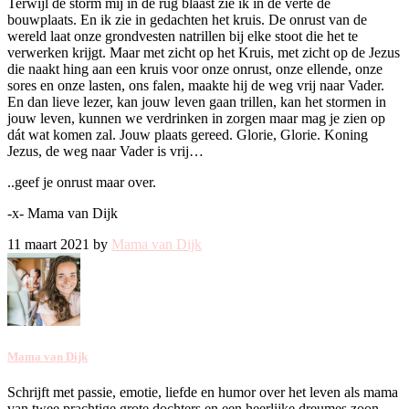
Terwijl de storm mij in de rug blaast zie ik in de verte de
bouwplaats. En ik zie in gedachten het kruis. De onrust van de
wereld laat onze grondvesten natrillen bij elke stoot die het te
verwerken krijgt. Maar met zicht op het Kruis, met zicht op de Jezus
die naakt hing aan een kruis voor onze onrust, onze ellende, onze
sores en onze lasten, ons falen, maakte hij de weg vrij naar Vader.
En dan lieve lezer, kan jouw leven gaan trillen, kan het stormen in
jouw leven, kunnen we verdrinken in zorgen maar mag je zien op
dát wat komen zal. Jouw plaats gereed. Glorie, Glorie. Koning
Jezus, de weg naar Vader is vrij…
..geef je onrust maar over.
-x- Mama van Dijk
11 maart 2021 by
Mama van Dijk
Mama van Dijk
Schrijft met passie, emotie, liefde en humor over het leven als mama
van twee prachtige grote dochters en een heerlijke dreumes zoon.