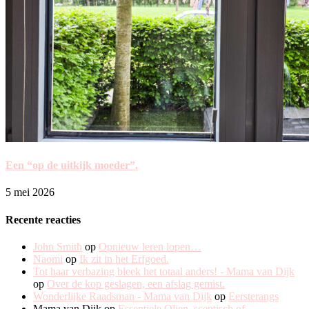
Een “op de uitkijk moeder”.
5 mei 2026
Recente reacties
John Smith
op
Opnieuw leren lopen…
Naomi
op
Ik zit in het Erfgoed.
Tot haar verbazing bleek het totaal anders! - Mama van Dijk
op
Over de kop geslagen, een afslag gemist.
Wonderlijke Raadsman - Mama van Dijk
op
Eersterangs
Mama van Dijk
op
Essentiele Olien, sceptisch of