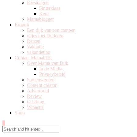
Feestdagen
Sinterklaas
Kerst
Mamablogger
Eropuit
Een dijk van een camper
uitjes met kinderen
Reizen
Vakantie
vakantietips
Contact Mamablog
Over Mama van Dijk
In de Media
Privacybeleid
Samenwerken
Content creator
Advertorial
Review
Gastblog
Winactie
Shop
0