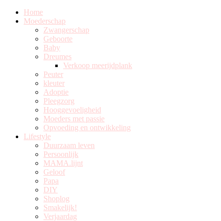
Home
Moederschap
Zwangerschap
Geboorte
Baby
Dreumes
Verkoop meerijdplank
Peuter
kleuter
Adoptie
Pleegzorg
Hooggevoeligheid
Moeders met passie
Opvoeding en ontwikkeling
Lifestyle
Duurzaam leven
Persoonlijk
MAMA.lijnt
Geloof
Papa
DIY
Shoplog
Smakelijk!
Verjaardag