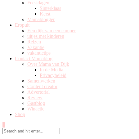
Feestdagen
Sinterklaas
Kerst
Mamablogger
Eropuit
Een dijk van een camper
uitjes met kinderen
Reizen
Vakantie
vakantietips
Contact Mamablog
Over Mama van Dijk
In de Media
Privacybeleid
Samenwerken
Content creator
Advertorial
Review
Gastblog
Winactie
Shop
0