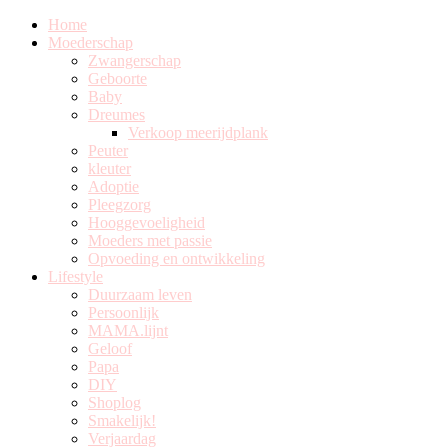
Home
Moederschap
Zwangerschap
Geboorte
Baby
Dreumes
Verkoop meerijdplank
Peuter
kleuter
Adoptie
Pleegzorg
Hooggevoeligheid
Moeders met passie
Opvoeding en ontwikkeling
Lifestyle
Duurzaam leven
Persoonlijk
MAMA.lijnt
Geloof
Papa
DIY
Shoplog
Smakelijk!
Verjaardag