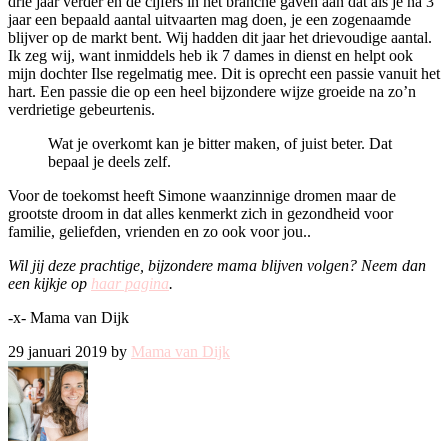
drie jaar verder en de cijfers in het branche gaven aan dat als je na 3
jaar een bepaald aantal uitvaarten mag doen, je een zogenaamde
blijver op de markt bent. Wij hadden dit jaar het drievoudige aantal.
Ik zeg wij, want inmiddels heb ik 7 dames in dienst en helpt ook
mijn dochter Ilse regelmatig mee.
Dit is oprecht een passie vanuit het
hart. Een passie die op een heel bijzondere wijze groeide na zo’n
verdrietige gebeurtenis.
Wat je overkomt kan je bitter maken, of juist beter. Dat
bepaal je deels zelf.
Voor de toekomst heeft Simone waanzinnige dromen maar de
grootste droom in dat alles kenmerkt zich in gezondheid voor
familie, geliefden, vrienden en zo ook voor jou..
Wil jij deze prachtige, bijzondere mama blijven volgen? Neem dan
een kijkje op
haar pagina
.
-x- Mama van Dijk
29 januari 2019 by
Mama van Dijk