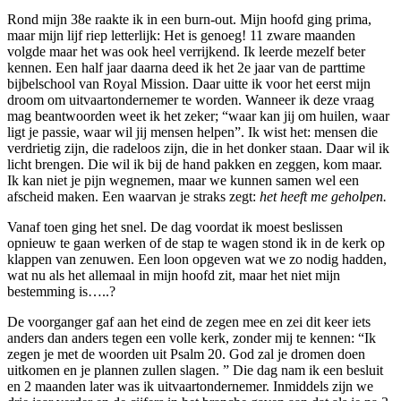
Rond mijn 38
e
raakte ik in een burn-out. Mijn hoofd ging prima,
maar mijn lijf riep letterlijk: Het is genoeg! 11 zware maanden
volgde maar het was ook heel verrijkend. Ik leerde mezelf beter
kennen. Een half jaar daarna deed ik het 2
e
jaar van de parttime
bijbelschool van Royal Mission. Daar uitte ik voor het eerst mijn
droom om uitvaartondernemer te worden. Wanneer ik deze vraag
mag beantwoorden weet ik het zeker; “waar kan jij om huilen, waar
ligt je passie, waar wil jij mensen helpen”. Ik wist het: mensen die
verdrietig zijn, die radeloos zijn, die in het donker staan. Daar wil ik
licht brengen. Die wil ik bij de hand pakken en zeggen, kom maar.
Ik kan niet je pijn wegnemen, maar we kunnen samen wel een
afscheid maken. Een waarvan je straks zegt:
het heeft me geholpen.
Vanaf toen ging het snel. De dag voordat ik moest beslissen
opnieuw te gaan werken of de stap te wagen stond ik in de kerk op
klappen van zenuwen. Een loon opgeven wat we zo nodig hadden,
wat nu als het allemaal in mijn hoofd zit, maar het niet mijn
bestemming is…..?
De voorganger gaf aan het eind de zegen mee en zei dit keer iets
anders dan anders tegen een volle kerk, zonder mij te kennen: “Ik
zegen je met de woorden uit Psalm 20. God zal je dromen doen
uitkomen en je plannen zullen slagen. ” Die dag nam ik een besluit
en 2 maanden later was ik uitvaartondernemer. Inmiddels zijn we