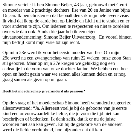
Simone vertelt: Ik ben Simone Beijer, 43 jaar, getrouwd met Geurt
en moeder van 2 prachtige dochters. Ilse van 20 en Janine van bijna
16 jaar.
Ik ben christen en dat bepaalt denk ik mijn hele levensvisie.
Ik vind dat ik op de aarde ben op Liefde en Licht uit te stralen en er
voor anderen te zijn. Om iedereen te respecteren en niet te oordelen
over wie dan ook. Sinds drie jaar heb ik een eigen
uitvaartonderneming; Simone Beijer Uitvaartzorg. En vooral binnen
mijn bedrijf komt mijn visie tot zijn recht.
Op mijn 23e werd ik voor het eerste moeder van Ilse. Op mijn
25
e
werd na een zwangerschap van ruim 22 weken, onze zoon Stan
stil
geboren. Maar op mijn 27
e
kregen we gelukkig nog een
cadeautje in de vorm van onze dochter Janine.
We hebben een heel
open en hecht gezin waar we samen alles kunnen delen en er nog
graag samen als gezin op uit gaan.
Heeft het moederschap je veranderd als persoon?
Op de vraag of het moederschap Simone heeft veranderd reageert ze
allesomvattend; “Ja. Allereerst voel je bij de geboorte van je eerste
kind een onvoorwaardelijke liefde, die je voor die tijd niet kan
beschrijven of bedenken. Ik denk zelfs, dat ik er nu de juiste
woorden niet aan kan geven. En bij de geboorte van de anderen
werd die liefde verdubbeld, hoe bijzonder dat dit kan.