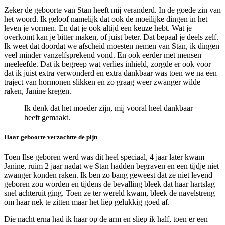
Zeker de geboorte van Stan heeft mij veranderd. In de goede zin van
het woord. Ik geloof namelijk dat ook de moeilijke dingen in het
leven je vormen. En dat je ook altijd een keuze hebt. Wat je
overkomt kan je bitter maken, of juist beter. Dat bepaal je deels zelf.
Ik weet dat doordat we afscheid moesten nemen van Stan, ik dingen
veel minder vanzelfsprekend vond. En ook eerder met mensen
meeleefde. Dat ik begreep wat verlies inhield, zorgde er ook voor
dat ik juist extra verwonderd en extra dankbaar was toen we na een
traject van hormonen slikken en zo graag weer zwanger wilde
raken, Janine kregen.
Ik denk dat het moeder zijn, mij vooral heel dankbaar
heeft gemaakt.
Haar geboorte verzachtte de pijn
Toen Ilse geboren werd was dit heel speciaal, 4 jaar later kwam
Janine, ruim 2 jaar nadat we Stan hadden begraven en een tijdje niet
zwanger konden raken. Ik ben zo bang geweest dat ze niet levend
geboren zou worden en tijdens de bevalling bleek dat haar hartslag
snel achteruit ging. Toen ze ter wereld kwam, bleek de navelstreng
om haar nek te zitten maar het liep gelukkig goed af.
Die nacht erna had ik haar op de arm en sliep ik half, toen er een