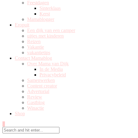
Feestdagen
Sinterklaas
Kerst
Mamablogger
Eropuit
Een dijk van een camper
uitjes met kinderen
Reizen
Vakantie
vakantietips
Contact Mamablog
Over Mama van Dijk
In de Media
Privacybeleid
Samenwerken
Content creator
Advertorial
Review
Gastblog
Winactie
Shop
0