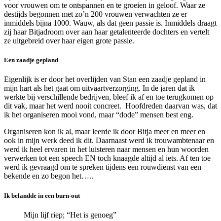
voor vrouwen om te ontspannen en te groeien in geloof. Waar ze
destijds begonnen met zo’n 200 vrouwen verwachten ze er
inmiddels bijna 1000. Wauw, als dat geen passie is. Inmiddels draagt
zij haar Bitjadroom over aan haar getalenteerde dochters en vertelt
ze uitgebreid over haar eigen grote passie.
Een zaadje gepland
Eigenlijk is er door het overlijden van Stan een zaadje gepland in
mijn hart als het gaat om uitvaartverzorging. In de jaren dat ik
werkte bij verschillende bedrijven, bleef ik af en toe terugkomen op
dit vak, maar het werd nooit concreet. Hoofdreden daarvan was, dat
ik het organiseren mooi vond, maar “dode” mensen best eng.
Organiseren kon ik al, maar leerde ik door Bitja meer en meer en
ook in mijn werk deed ik dit. Daarnaast werd ik trouwambtenaar en
werd ik heel ervaren in het luisteren naar mensen en hun woorden
verwerken tot een speech EN toch knaagde altijd al iets. Af ten toe
werd ik gevraagd om te spreken tijdens een rouwdienst van een
bekende en zo begon het…..
Ik belandde in een burn-out
Mijn lijf riep; “Het is genoeg”