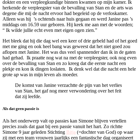
dokter en een verpleegkundige binnen kwamen op mijn kamer. Ik
herkende de verpleegster van de bevalling van Stan en de arts was
degene die mij de nacht ervoor had begeleid op de verloskamer.
Alleen was hij ’s ochtends naar huis gegaan en werd Janine pas ’s
middags om 16.59 uur geboren.
Hij keek me aan met de woorden;
“
Ik wilde jullie echt even met eigen ogen zien.”
Het bleek dat hij die dag wel een keer of drie gebeld had of het goed
met me ging en ook heel bang was geweest dat het niet goed zou
aflopen met Janine.
H
et was dus veel spannender dan ik in de gaten
had gehad.
Ik praatte nog wat na met de verpleegster, ook nog even
over de bevalling van Stan en zo kreeg dat die eerste nacht een
plekje en kon ik dingen loslaten.
Ik denk wel dat die nacht een hele
grote
up
was in mijn leven als moeder.
De komst van Janine verzachtte de pijn van het verlies
van Stan, het gaf nog meer verwondering over het feit
dat zij leefde.
Als dat geen passie is
Als het onderwerp valt op passies kan Simone blijven vertellen
precies zoals dat gaat bij een passie vanuit het hart. Zo richtte
Simone 9 jaar geleden Stichting
Bitja
(=dochter van God) op waar
zij met een team vrouwen jaarlijks een fantastische dag organiseert