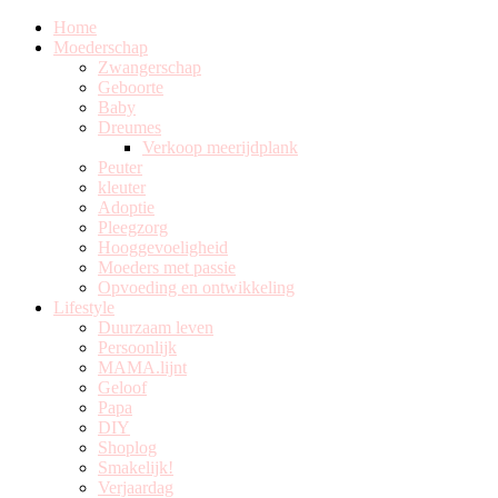
Home
Moederschap
Zwangerschap
Geboorte
Baby
Dreumes
Verkoop meerijdplank
Peuter
kleuter
Adoptie
Pleegzorg
Hooggevoeligheid
Moeders met passie
Opvoeding en ontwikkeling
Lifestyle
Duurzaam leven
Persoonlijk
MAMA.lijnt
Geloof
Papa
DIY
Shoplog
Smakelijk!
Verjaardag