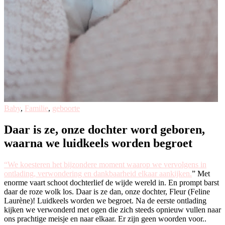
Baby
,
Familie
,
geboorte
Daar is ze, onze dochter word geboren,
waarna we luidkeels worden begroet
“We koesteren het bijzondere moment waarop we vervolgens in
ontlading, verwondering en dankbaarheid elkaar aankijken.
” M
et
enorme vaart schoot dochterlief de wijde wereld in. En prompt barst
daar de roze wolk los. Daar is ze dan, onze dochter, Fleur (Feline
Laurène)! Luidkeels worden we begroet. Na de eerste ontlading
kijken we verwonderd met ogen die zich steeds opnieuw vullen naar
ons prachtige meisje en naar elkaar. Er zijn geen woorden voor..