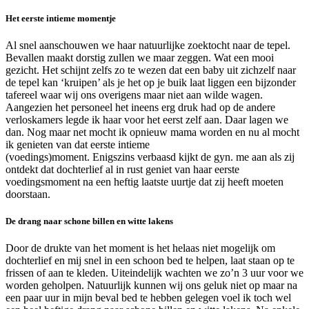
Het eerste intieme momentje
Al snel aanschouwen we haar natuurlijke zoektocht naar de tepel.
Bevallen maakt dorstig zullen we maar zeggen. Wat een mooi
gezicht. Het schijnt zelfs zo te wezen dat een baby uit zichzelf naar
de tepel kan ‘kruipen’ als je het op je buik laat liggen een bijzonder
tafereel waar wij ons overigens maar niet aan wilde wagen.
Aangezien het personeel het ineens erg druk had op de andere
verloskamers legde ik haar voor het eerst zelf aan. Daar lagen we
dan. Nog maar net mocht ik opnieuw mama worden en nu al mocht
ik genieten van dat eerste intieme
(voedings)moment.
Enigszins
verbaasd kijkt de gyn. me aan
als zij
ontdekt dat dochterlief al in rust geniet van haar eerste
voedingsmoment na een heftig laatste uurtje dat zij heeft moeten
doorstaan.
De drang naar schone billen en witte lakens
Door de drukte van het moment is het helaas niet mogelijk om
dochterlief en mij snel in een schoon bed te helpen, laat staan op te
frissen of aan te kleden. Uiteindelijk wachten we zo’n 3 uur voor we
worden geholpen. Natuurlijk kunnen wij ons geluk niet op maar na
een paar uur in mijn beval bed te hebben gelegen voel ik toch wel