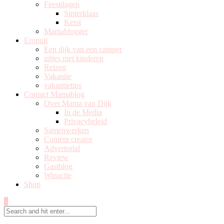
Feestdagen
Sinterklaas
Kerst
Mamablogger
Eropuit
Een dijk van een camper
uitjes met kinderen
Reizen
Vakantie
vakantietips
Contact Mamablog
Over Mama van Dijk
In de Media
Privacybeleid
Samenwerken
Content creator
Advertorial
Review
Gastblog
Winactie
Shop
0