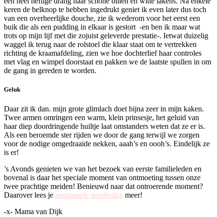
een heel heftige drang naar schone billen en witte lakens. Na enkele
keren de belknop te hebben ingedrukt geniet ik even later dus toch
van een overheerlijke douche, zie ik wederom voor het eerst een
buik die als een pudding in elkaar is gestort -en ben ik maar wat
trots op mijn lijf met die zojuist geleverde prestatie-. Ietwat duizelig
waggel ik terug naar de rolstoel die klaar staat om te vertrekken
richting de kraamafdeling, zien we hoe dochterlief haar controles
met vlag en wimpel doorstaat en pakken we de laatste spullen in om
de gang in gereden te worden.
Geluk
Daar zit ik dan. mijn grote glimlach doet bijna zeer in mijn kaken.
Twee armen omringen een warm, klein prinsesje, het geluid van
haar diep doordringende huiltje laat omstanders weten dat ze er is.
Als een beroemde ster rijden we door de gang terwijl we zorgen
voor de nodige omgedraaide nekken, aaah’s en oooh’s. Eindelijk ze
is er!
’s Avonds genieten we van het bezoek van eerste familieleden en
bovenal is daar het speciale moment van ontmoeting tussen onze
twee prachtige meiden! Benieuwd naar dat ontroerende moment?
Daarover lees je
aanstaande donderdag
meer!
-x- Mama van Dijk