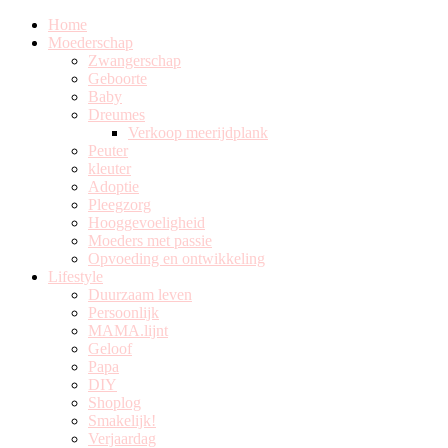
Home
Moederschap
Zwangerschap
Geboorte
Baby
Dreumes
Verkoop meerijdplank
Peuter
kleuter
Adoptie
Pleegzorg
Hooggevoeligheid
Moeders met passie
Opvoeding en ontwikkeling
Lifestyle
Duurzaam leven
Persoonlijk
MAMA.lijnt
Geloof
Papa
DIY
Shoplog
Smakelijk!
Verjaardag