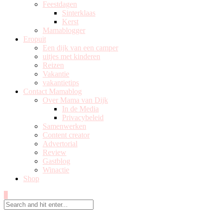
Feestdagen
Sinterklaas
Kerst
Mamablogger
Eropuit
Een dijk van een camper
uitjes met kinderen
Reizen
Vakantie
vakantietips
Contact Mamablog
Over Mama van Dijk
In de Media
Privacybeleid
Samenwerken
Content creator
Advertorial
Review
Gastblog
Winactie
Shop
0