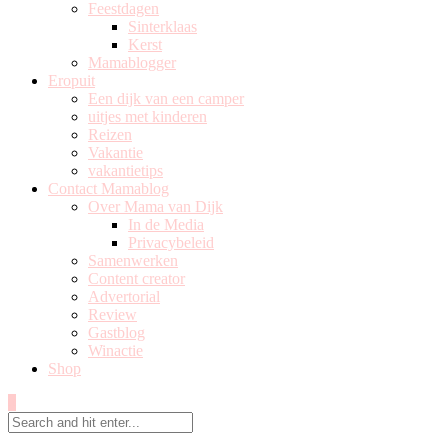
Feestdagen
Sinterklaas
Kerst
Mamablogger
Eropuit
Een dijk van een camper
uitjes met kinderen
Reizen
Vakantie
vakantietips
Contact Mamablog
Over Mama van Dijk
In de Media
Privacybeleid
Samenwerken
Content creator
Advertorial
Review
Gastblog
Winactie
Shop
0