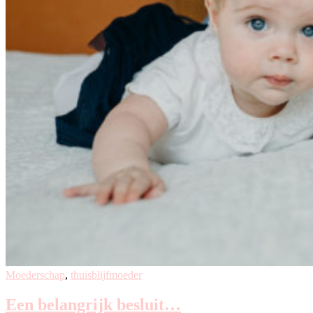
Moederschap
,
thuisblijfmoeder
Een belangrijk besluit…