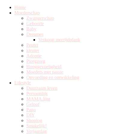
Home
Moederschap
Zwangerschap
Geboorte
Baby
Dreumes
Verkoop meerijdplank
Peuter
kleuter
Adoptie
Pleegzorg
Hooggevoeligheid
Moeders met passie
Opvoeding en ontwikkeling
Lifestyle
Duurzaam leven
Persoonlijk
MAMA.lijnt
Geloof
Papa
DIY
Shoplog
Smakelijk!
Verjaardag