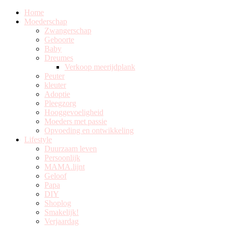
Home
Moederschap
Zwangerschap
Geboorte
Baby
Dreumes
Verkoop meerijdplank
Peuter
kleuter
Adoptie
Pleegzorg
Hooggevoeligheid
Moeders met passie
Opvoeding en ontwikkeling
Lifestyle
Duurzaam leven
Persoonlijk
MAMA.lijnt
Geloof
Papa
DIY
Shoplog
Smakelijk!
Verjaardag