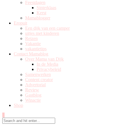
Feestdagen
Sinterklaas
Kerst
Mamablogger
Eropuit
Een dijk van een camper
uitjes met kinderen
Reizen
Vakantie
vakantietips
Contact Mamablog
Over Mama van Dijk
In de Media
Privacybeleid
Samenwerken
Content creator
Advertorial
Review
Gastblog
Winactie
Shop
0