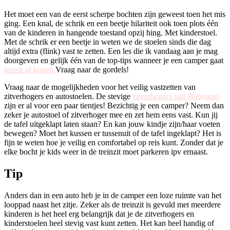
Het moet een van de eerst scherpe bochten zijn geweest toen het mis
ging. Een knal, de schrik en een beetje hilariteit ook toen plots één
van de kinderen in hangende toestand opzij hing. Met kinderstoel.
Met de schrik er een beetje in weten we de stoelen sinds die dag
altijd extra (flink) vast te zetten. Een les die ik vandaag aan je mag
doorgeven en gelijk één van de top-tips wanneer je een camper gaat
huren of kopen.
Vraag naar de gordels!
Vraag naar de mogelijkheden voor het veilig vastzetten van
zitverhogers en autostoelen. De stevige
zitverhogers van Babyauto
zijn er al voor een paar tientjes! Bezichtig je een camper? Neem dan
zeker je autostoel of zitverhoger mee en zet hem eens vast. Kun jij
de tafel uitgeklapt laten staan? En kan jouw kindje zijn/haar voeten
bewegen? Moet het kussen er tussenuit of de tafel ingeklapt? Het is
fijn te weten hoe je veilig en comfortabel op reis kunt. Zonder dat je
elke bocht je kids weer in de treinzit moet parkeren ipv ernaast.
Tip
Anders dan in een auto heb je in de camper een loze ruimte van het
looppad naast het zitje. Zeker als de treinzit is gevuld met meerdere
kinderen is het heel erg belangrijk dat je de zitverhogers en
kinderstoelen heel stevig vast kunt zetten. Het kan heel handig of