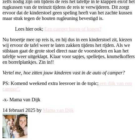
zelfs nodig zijn om tijdens de reis het tafeltje in te klappen en/of het
rugkussen van de treinzit tijdens de reis te verwijderen. Dit zorgt
ervoor dat de kinderstoel geen speling heeft van het zachte kussen
maar strak tegen de houten rugleuning bevestigd is.
Lees hier ook;
Een camper huren of kopen?
Nu broertje mee op reis is, en hij dus in een kinderstoel zit, kiezen
wij ervoor de tafel weer te laten zakken tijdens het rijden. Als we
stilstaan gaat de grote stoel direct naar de voorstoelen en kan het
tafeltje weer uitgeklapt. Klaar voor sapjes, spelletjes, knutselkoffers
en borrelplankjes. Zin in!!
Vertel me, hoe zitten jouw kinderen vast in de auto of camper?
PS: Komend weekend extra leesvoer in de topic;
een dijk van een
camper”.
-x- Mama van Dijk
14 februari 2025 by
Mama van Dijk