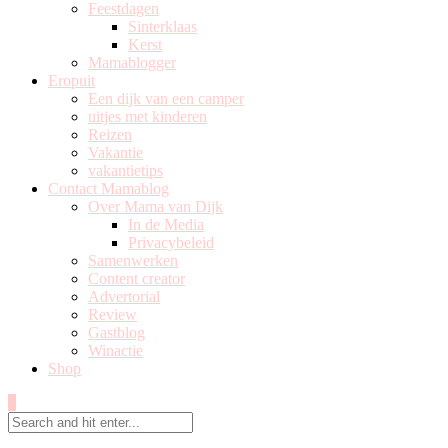
Feestdagen
Sinterklaas
Kerst
Mamablogger
Eropuit
Een dijk van een camper
uitjes met kinderen
Reizen
Vakantie
vakantietips
Contact Mamablog
Over Mama van Dijk
In de Media
Privacybeleid
Samenwerken
Content creator
Advertorial
Review
Gastblog
Winactie
Shop
0