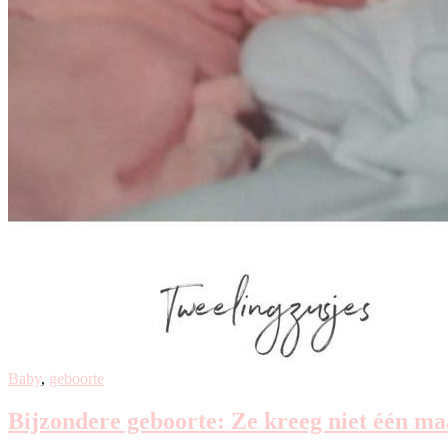
Baby
,
geboorte
Bijzondere geboorte: Ze kreeg niet één ma