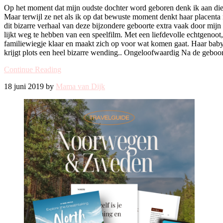
Op het moment dat mijn oudste dochter word geboren denk ik aan die b
Maar terwijl ze net als ik op dat bewuste moment denkt haar placenta m
dit bizarre verhaal van deze bijzondere geboorte extra vaak door mij
lijkt weg te hebben van een speelfilm. Met een liefdevolle echtgenoo
familiewiegje klaar en maakt zich op voor wat komen gaat. Haar baby
krijgt plots een heel bizarre wending.. Ongeloofwaardig Na de geboor
Continue Reading
18 juni 2019 by
Mama van Dijk