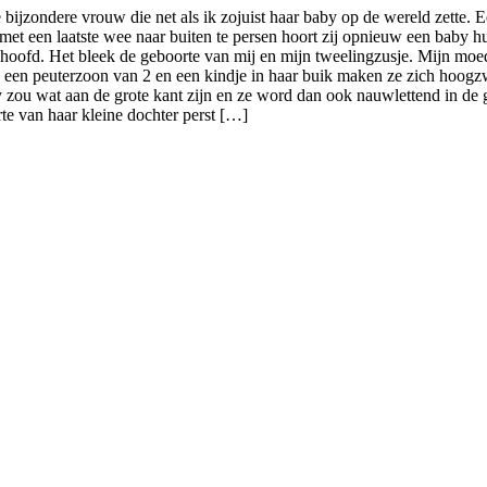
ijzondere vrouw die net als ik zojuist haar baby op de wereld zette. E
et een laatste wee naar buiten te persen hoort zij opnieuw een baby huil
n hoofd. Het bleek de geboorte van mij en mijn tweelingzusje. Mijn moed
t, een peuterzoon van 2 en een kindje in haar buik maken ze zich hoogzw
 zou wat aan de grote kant zijn en ze word dan ook nauwlettend in de
te van haar kleine dochter perst […]