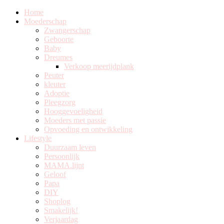
Home
Moederschap
Zwangerschap
Geboorte
Baby
Dreumes
Verkoop meerijdplank
Peuter
kleuter
Adoptie
Pleegzorg
Hooggevoeligheid
Moeders met passie
Opvoeding en ontwikkeling
Lifestyle
Duurzaam leven
Persoonlijk
MAMA.lijnt
Geloof
Papa
DIY
Shoplog
Smakelijk!
Verjaardag