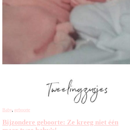
Baby
,
geboorte
Bijzondere geboorte: Ze kreeg niet één
maar twee baby’s!