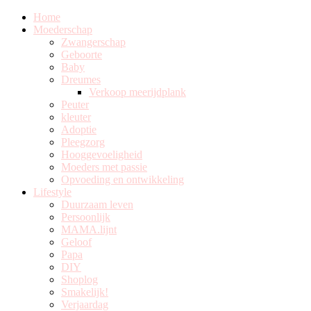
Home
Moederschap
Zwangerschap
Geboorte
Baby
Dreumes
Verkoop meerijdplank
Peuter
kleuter
Adoptie
Pleegzorg
Hooggevoeligheid
Moeders met passie
Opvoeding en ontwikkeling
Lifestyle
Duurzaam leven
Persoonlijk
MAMA.lijnt
Geloof
Papa
DIY
Shoplog
Smakelijk!
Verjaardag