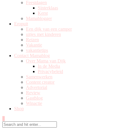
Feestdagen
Sinterklaas
Kerst
Mamablogger
Eropuit
Een dijk van een camper
uitjes met kinderen
Reizen
Vakantie
vakantietips
Contact Mamablog
Over Mama van Dijk
In de Media
Privacybeleid
Samenwerken
Content creator
Advertorial
Review
Gastblog
Winactie
Shop
0