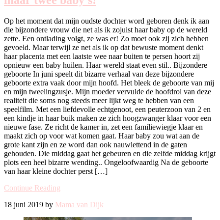
Op het moment dat mijn oudste dochter word geboren denk ik aan
die bijzondere vrouw die net als ik zojuist haar baby op de wereld
zette. Een ontlading volgt, ze was er! Zo moet ook zij zich hebben
gevoeld. Maar terwijl ze net als ik op dat bewuste moment denkt
haar placenta met een laatste wee naar buiten te persen hoort zij
opnieuw een baby huilen. Haar wereld staat even stil.. Bijzondere
geboorte In juni speelt dit bizarre verhaal van deze bijzondere
geboorte extra vaak door mijn hoofd. Het bleek de geboorte van mij
en mijn tweelingzusje. Mijn moeder vervulde de hoofdrol van deze
realiteit die soms nog steeds meer lijkt weg te hebben van een
speelfilm. Met een liefdevolle echtgenoot, een peuterzoon van 2 en
een kindje in haar buik maken ze zich hoogzwanger klaar voor een
nieuwe fase. Ze richt de kamer in, zet een familiewiegje klaar en
maakt zich op voor wat komen gaat. Haar baby zou wat aan de
grote kant zijn en ze word dan ook nauwlettend in de gaten
gehouden. Die middag gaat het gebeuren en die zelfde middag krijgt
plots een heel bizarre wending.. Ongeloofwaardig Na de geboorte
van haar kleine dochter perst […]
Continue Reading
18 juni 2019 by
Mama van Dijk