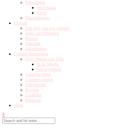
Feestdagen
Sinterklaas
Kerst
Mamablogger
Eropuit
Een dijk van een camper
uitjes met kinderen
Reizen
Vakantie
vakantietips
Contact Mamablog
Over Mama van Dijk
In de Media
Privacybeleid
Samenwerken
Content creator
Advertorial
Review
Gastblog
Winactie
Shop
0