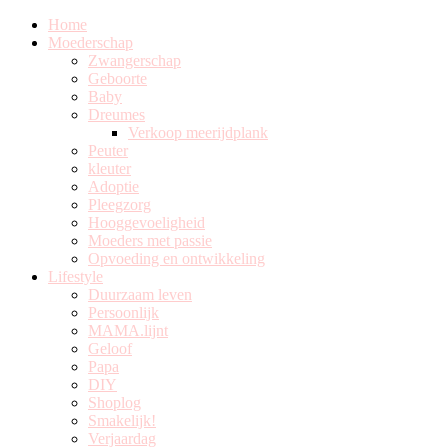
Home
Moederschap
Zwangerschap
Geboorte
Baby
Dreumes
Verkoop meerijdplank
Peuter
kleuter
Adoptie
Pleegzorg
Hooggevoeligheid
Moeders met passie
Opvoeding en ontwikkeling
Lifestyle
Duurzaam leven
Persoonlijk
MAMA.lijnt
Geloof
Papa
DIY
Shoplog
Smakelijk!
Verjaardag