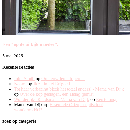
Een “op de uitkijk moeder”.
5 mei 2026
Recente reacties
John Smith
op
Opnieuw leren lopen…
Naomi
op
Ik zit in het Erfgoed.
Tot haar verbazing bleek het totaal anders! - Mama van Dijk
op
Over de kop geslagen, een afslag gemist.
Wonderlijke Raadsman - Mama van Dijk
op
Eersterangs
Mama van Dijk
op
Essentiele Olien, sceptisch of
wondermiddel?
zoek op categorie