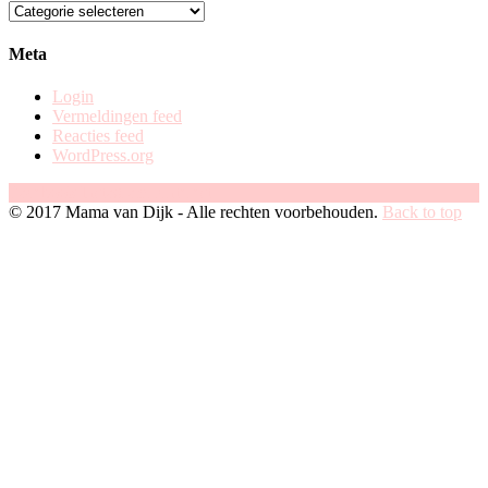
zoek
op
categorie
Meta
Login
Vermeldingen feed
Reacties feed
WordPress.org
Facebook
Instagram
Pinterest
© 2017 Mama van Dijk - Alle rechten voorbehouden.
Back to top