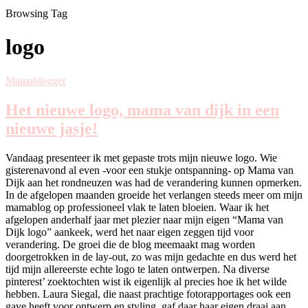
Browsing Tag
logo
Mamablogger
Het nieuwe logo, mama van dijk in een
nieuwe jasje!
Vandaag presenteer ik met gepaste trots mijn nieuwe logo. Wie
gisterenavond al even -voor een stukje ontspanning- op Mama van
Dijk aan het rondneuzen was had de verandering kunnen opmerken.
In de afgelopen maanden groeide het verlangen steeds meer om mijn
mamablog op professioneel vlak te laten bloeien. Waar ik het
afgelopen anderhalf jaar met plezier naar mijn eigen “Mama van
Dijk logo” aankeek, werd het naar eigen zeggen tijd voor
verandering. De groei die de blog meemaakt mag worden
doorgetrokken in de lay-out, zo was mijn gedachte en dus werd het
tijd mijn allereerste echte logo te laten ontwerpen. Na diverse
pinterest’ zoektochten wist ik eigenlijk al precies hoe ik het wilde
hebben. Laura Siegal, die naast prachtige fotorapportages ook een
gave heeft voor ontwerp en styling, gaf daar haar eigen draai aan.