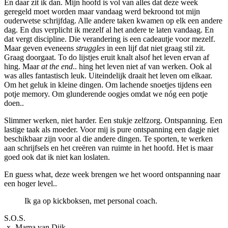
En daar zit ik dan. Mijn hoofd is vol van alles dat deze week
geregeld moet worden maar vandaag werd bekroond tot mijn
ouderwetse schrijfdag. Alle andere taken kwamen op elk een andere
dag. En dus verplicht ik mezelf al het andere te laten vandaag. En
dat vergt discipline. Die verandering is een cadeautje voor mezelf.
Maar geven eveneens
struggles
in een lijf dat niet graag stil zit.
Graag doorgaat. To do lijstjes eruit knalt alsof het leven ervan af
hing. Maar
at the end
.. hing het leven niet af van werken. Ook al
was alles fantastisch leuk. Uiteindelijk draait het leven om elkaar.
Om het geluk in kleine dingen. Om lachende snoetjes tijdens een
potje memory. Om glunderende oogjes omdat we nóg een potje
doen..
Slimmer werken, niet harder. Een stukje zelfzorg. Ontspanning. Een
lastige taak als moeder. Voor mij is pure ontspanning een dagje niet
beschikbaar zijn voor al die andere dingen. Te sporten, te werken
aan schrijfsels en het creëren van ruimte in het hoofd. Het is maar
goed ook dat ik niet kan loslaten.
En guess what, deze week brengen we het woord ontspanning naar
een hoger level..
Ik ga op kickboksen, met personal coach.
S.O.S.
-x- Mama van Dijk.