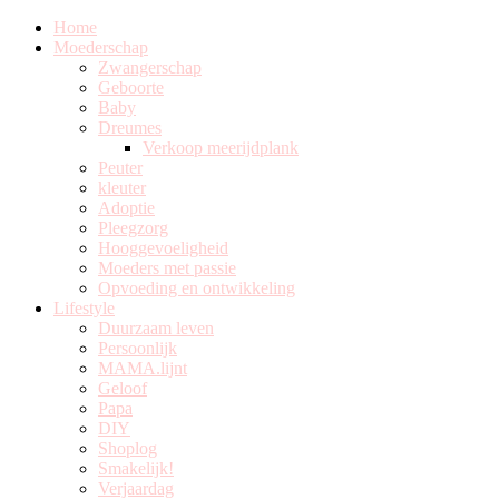
Home
Moederschap
Zwangerschap
Geboorte
Baby
Dreumes
Verkoop meerijdplank
Peuter
kleuter
Adoptie
Pleegzorg
Hooggevoeligheid
Moeders met passie
Opvoeding en ontwikkeling
Lifestyle
Duurzaam leven
Persoonlijk
MAMA.lijnt
Geloof
Papa
DIY
Shoplog
Smakelijk!
Verjaardag