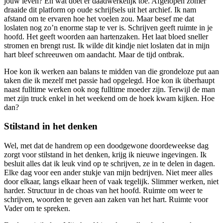
jouw leven? En wat doet er daadwerkelijk toe. Afgelopen zomer
draaide dit platform op oude schrijfsels uit het archief. Ik nam
afstand om te ervaren hoe het voelen zou. Maar besef me dat
loslaten nog zo’n enorme stap te ver is. Schrijven geeft ruimte in je
hoofd. Het geeft woorden aan hartenzaken. Het laat bloed sneller
stromen en brengt rust. Ik wilde dit kindje niet loslaten dat in mijn
hart bleef schreeuwen om aandacht. Maar de tijd ontbrak.
Hoe kon ik werken aan balans te midden van die grondeloze put aan
taken die ik mezelf met passie had opgelegd. Hoe kon ik überhaupt
naast fulltime werken ook nog fulltime moeder zijn. Terwijl de man
met zijn truck enkel in het weekend om de hoek kwam kijken. Hoe
dan?
Stilstand in het denken
Wel, met dat de handrem op een doodgewone doordeweekse dag
zorgt voor stilstand in het denken, krijg ik nieuwe ingevingen. Ik
besluit alles dat ik leuk vind op te schrijven, ze in te delen in dagen.
Elke dag voor een ander stukje van mijn bedrijven. Niet meer alles
door elkaar, langs elkaar heen of vaak tegelijk. Slimmer werken, niet
harder. Structuur in de choas van het hoofd. Ruimte om weer te
schrijven, woorden te geven aan zaken van het hart. Ruimte voor
Vader om te spreken.