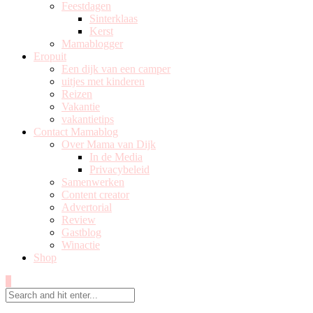
Feestdagen
Sinterklaas
Kerst
Mamablogger
Eropuit
Een dijk van een camper
uitjes met kinderen
Reizen
Vakantie
vakantietips
Contact Mamablog
Over Mama van Dijk
In de Media
Privacybeleid
Samenwerken
Content creator
Advertorial
Review
Gastblog
Winactie
Shop
0