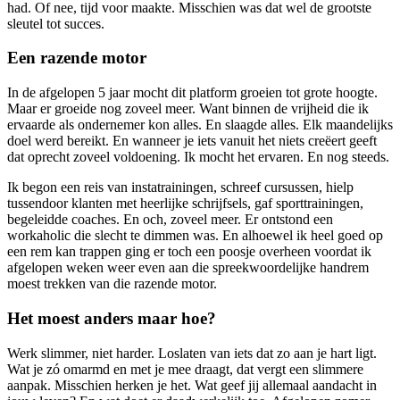
had. Of nee, tijd voor maakte. Misschien was dat wel de grootste
sleutel tot succes.
Een razende motor
In de afgelopen 5 jaar mocht dit platform groeien tot grote hoogte.
Maar er groeide nog zoveel meer. Want binnen de vrijheid die ik
ervaarde als ondernemer kon alles. En slaagde alles. Elk maandelijks
doel werd bereikt. En wanneer je iets vanuit het niets creëert geeft
dat oprecht zoveel voldoening. Ik mocht het ervaren. En nog steeds.
Ik begon een reis van instatrainingen, schreef cursussen, hielp
tussendoor klanten met heerlijke schrijfsels, gaf sporttrainingen,
begeleidde coaches. En och, zoveel meer. Er ontstond een
workaholic die slecht te dimmen was. En alhoewel ik heel goed op
een rem kan trappen ging er toch een poosje overheen voordat ik
afgelopen weken weer even aan die spreekwoordelijke handrem
moest trekken van die razende motor.
Het moest anders maar hoe?
Werk slimmer, niet harder. Loslaten van iets dat zo aan je hart ligt.
Wat je zó omarmd en met je mee draagt, dat vergt een slimmere
aanpak. Misschien herken je het. Wat geef jij allemaal aandacht in