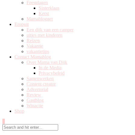
Feestdagen
Sinterklaas
Kerst
Mamablogger
Eropuit
Een dijk van een camper
uitjes met kinderen
Reizen
Vakantie
vakantietips
Contact Mamablog
Over Mama van Dijk
In de Media
Privacybeleid
Samenwerken
Content creator
Advertorial
Review
Gastblog
Winactie
Shop
0