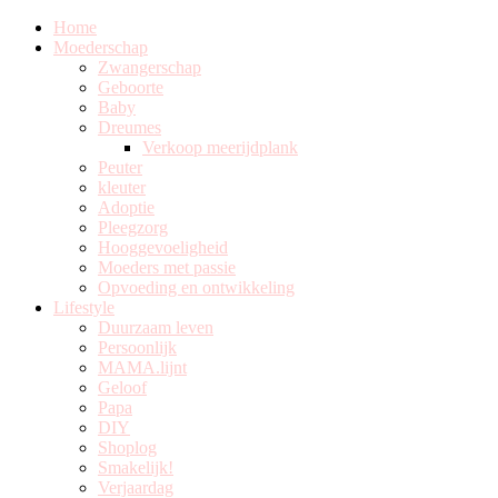
Home
Moederschap
Zwangerschap
Geboorte
Baby
Dreumes
Verkoop meerijdplank
Peuter
kleuter
Adoptie
Pleegzorg
Hooggevoeligheid
Moeders met passie
Opvoeding en ontwikkeling
Lifestyle
Duurzaam leven
Persoonlijk
MAMA.lijnt
Geloof
Papa
DIY
Shoplog
Smakelijk!
Verjaardag