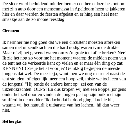
De sfeer werd beduidend minder toen er een hersenloze besloot om
met zijn auto door een mensenmassa in Apeldoorn heen te jakkeren,
hier en daar werden de feesten afgelast en er hing een heel naar
smaakje aan de zo mooie feestdag.
Circustent
Ik herinner me nog goed dat we een circustent moesten afbreken
samen met uitzendkrachten die hard nodig waren ivm de drukte.
Maar of zij het gewend waren om zo’n grote tent af te breken? Nee!
Ik zie het nog zo voor me het moment waarop de midden poten van
de tent net de verkeerde kant op vielen en er maar één ding op zat:
RENNEN!!! Zie je het al voor je? Gelukkig begrepen de meeste
jongens dat wel. De meeste ja, want toen we nog maar net naast de
tent stonden, of eigenlijk meer een hoop zeil, miste we toch een van
de jongens! “Hij rende de andere kant op” zei een van de
uitzendkrachten. OEPS! En dus kropen wij met een koppel jongens
onder het zeil door en vinden de jongen plat op zijn buik met zijn
snufferd in de modder.”Ik dacht dat ik dood ging” kuchte hij,
waarna wij het natuurlijk uitbarstte van het lachen.. hij dan weer
niet.
Hef het glas