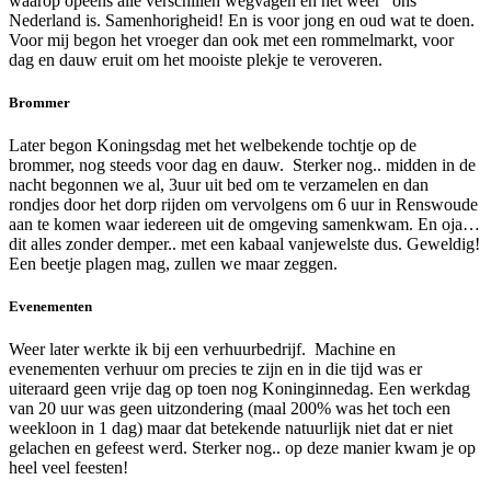
waarop opeens alle verschillen wegvagen en het weer “ons”
Nederland is. Samenhorigheid! En is voor jong en oud wat te doen.
Voor mij begon het vroeger dan ook met een rommelmarkt, voor
dag en dauw eruit om het mooiste plekje te veroveren.
Brommer
Later begon Koningsdag met het welbekende tochtje op de
brommer, nog steeds voor dag en dauw. Sterker nog.. midden in de
nacht begonnen we al, 3uur uit bed om te verzamelen en dan
rondjes door het dorp rijden om vervolgens om 6 uur in Renswoude
aan te komen waar iedereen uit de omgeving samenkwam. En oja…
dit alles zonder demper.. met een kabaal vanjewelste dus. Geweldig!
Een beetje plagen mag, zullen we maar zeggen.
Evenementen
Weer later werkte ik bij een verhuurbedrijf. Machine en
evenementen verhuur om precies te zijn en in die tijd was er
uiteraard geen vrije dag op toen nog Koninginnedag. Een werkdag
van 20 uur was geen uitzondering (maal 200% was het toch een
weekloon in 1 dag) maar dat betekende natuurlijk niet dat er niet
gelachen en gefeest werd. Sterker nog.. op deze manier kwam je op
heel veel feesten!